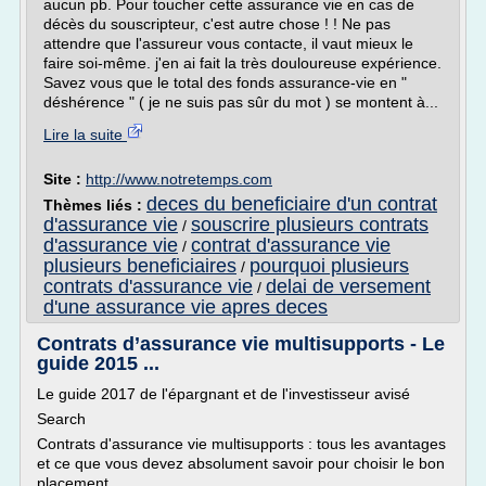
aucun pb. Pour toucher cette assurance vie en cas de
décès du souscripteur, c'est autre chose ! ! Ne pas
attendre que l'assureur vous contacte, il vaut mieux le
faire soi-même. j'en ai fait la très douloureuse expérience.
Savez vous que le total des fonds assurance-vie en "
déshérence " ( je ne suis pas sûr du mot ) se montent à...
Lire la suite
Site :
http://www.notretemps.com
deces du beneficiaire d'un contrat
Thèmes liés :
d'assurance vie
souscrire plusieurs contrats
/
d'assurance vie
contrat d'assurance vie
/
plusieurs beneficiaires
pourquoi plusieurs
/
contrats d'assurance vie
delai de versement
/
d'une assurance vie apres deces
Contrats d’assurance vie multisupports - Le
guide 2015 ...
Le guide 2017 de l'épargnant et de l'investisseur avisé
Search
Contrats d'assurance vie multisupports : tous les avantages
et ce que vous devez absolument savoir pour choisir le bon
placement