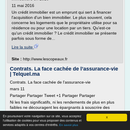
11 mai 2016
Un crédit immobilier est un emprunt qui sert à financer
l'acquisition d'un bien immobilier. Le plus souvent, cela
concerne les logements que le propriétaire utilise pour sa
résidence ou pour une location par un tiers. Qu'est-ce
qu'un crédit immobilier ? Le crédit immobilier se présente
parfois sous forme de...
Lire la suite
Site :
http://www.lescopeaux.fr
Contrats. La face cachée de l’assurance-vie
| Telquel.ma
Contrats. La face cachée de l'assurance-vie
mars 11
Partager Partager Tweet +1 Partager Partager
Ni les frais significatifs, ni les rendements de plus en plus
faibles ne découragent les épargnants à souscrire des
contrats d'assurance-vie. ?Zoom sur le placement bon père
En poursuivant votre navigation sur ce site, vous acceptez
de famille préféré des Marocains.
X
l'utilisation de cookies pour vous proposer des contenus et
L'assurance-vie ne se sera pas démarquée par ses
services adaptés à vos centres d'intérêts.
En savoir plus
performances en 2013. En faisant le...