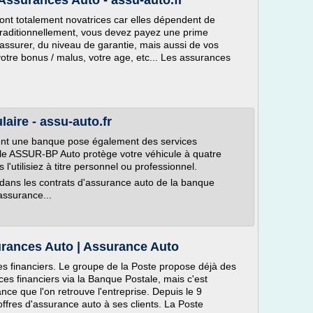
ssurances Auto - assu-auto.fr
nt totalement novatrices car elles dépendent de
t, traditionnellement, vous devez payez une prime
 assurer, du niveau de garantie, mais aussi de vos
otre bonus / malus, votre age, etc... Les assurances
ire - assu-auto.fr
ent une banque pose également des services
ule ASSUR-BP Auto protège votre véhicule à quatre
'utilisiez à titre personnel ou professionnel.
dans les contrats d'assurance auto de la banque
assurance...
rances Auto | Assurance Auto
ces financiers. Le groupe de la Poste propose déjà des
ces financiers via la Banque Postale, mais c'est
nce que l'on retrouve l'entreprise. Depuis le 9
fres d'assurance auto à ses clients. La Poste