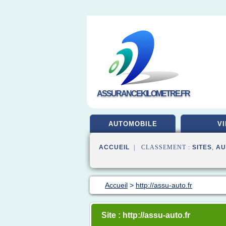
ASSURANCEKILOMETRE.FR
AUTOMOBILE
VI
ACCUEIL
| CLASSEMENT :
SITES
,
AU
Accueil
>
http://assu-auto.fr
Site : http://assu-auto.fr