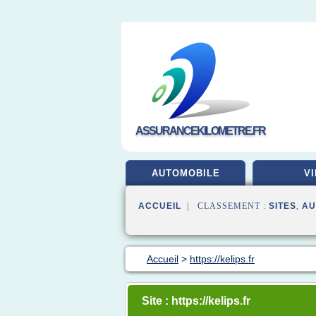
ASSURANCEKILOMETRE.FR
AUTOMOBILE
VI
ACCUEIL
| CLASSEMENT :
SITES
,
AU
Accueil
>
https://kelips.fr
Site : https://kelips.fr