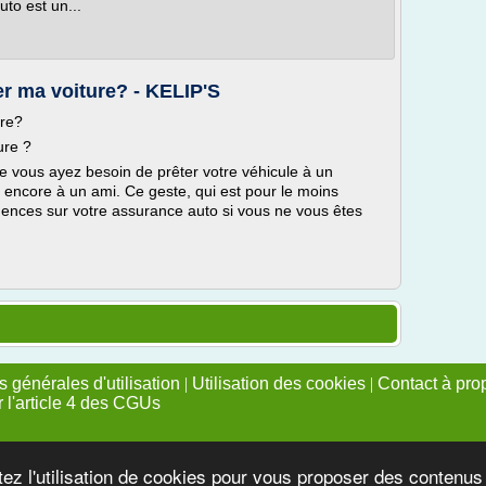
uto est un...
er ma voiture? - KELIP'S
ure?
ture ?
ue vous ayez besoin de prêter votre véhicule à un
 encore à un ami. Ce geste, qui est pour le moins
ences sur votre assurance auto si vous ne vous êtes
 générales d'utilisation
|
Utilisation des cookies
|
Contact à pro
r l'article 4 des CGUs
tez l'utilisation de cookies pour vous proposer des contenu