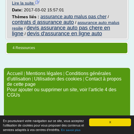
Lire la suite
Date:
2017-03-02 15:57:01
assurance auto malus pas cher
Thèmes liés :
/
contrats d assurance auto
/
assurance auto malus
devis assurance auto pas chere en
resilie
/
ligne
devis d'assurance en ligne auto
/
4 Ressources
Accueil
|
Mentions légales
|
Conditions générales
d'utilisation
|
Utilisation des cookies
|
Contact à propos
de cette page
Pour ajouter ou supprimer un site, voir l'article 4 des
CGUs
En poursuivant votre navigation sur ce site, vous acceptez
X
l'utilisation de cookies pour vous proposer des contenus et
services adaptés à vos centres d'intérêts.
En savoir plus