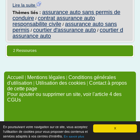
Lire la suite
assurance auto sans permis de
Thèmes liés :
conduire
contrat assurance auto
/
responsabilite civile
assurance auto sans
/
permis
courtier d'assurance auto
courtier d
/
/
assurance auto
2 Ressources
Accueil
|
Mentions légales
|
Conditions générales
d'utilisation
|
Utilisation des cookies
|
Contact à propos
de cette page
Pour ajouter ou supprimer un site, voir l'article 4 des
CGUs
En poursuivant votre navigation sur ce site, vous acceptez
X
l'utilisation de cookies pour vous proposer des contenus et
services adaptés à vos centres d'intérêts.
En savoir plus