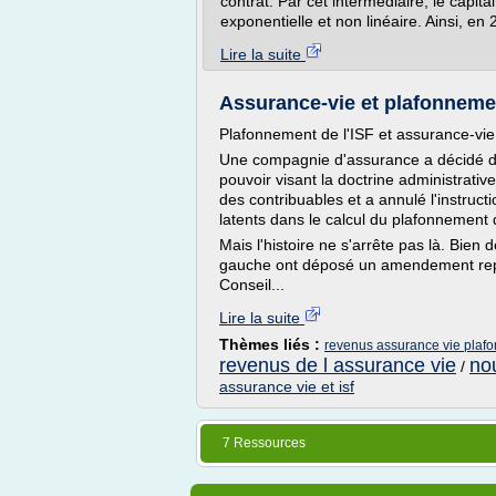
contrat. Par cet intermédiaire, le capi
exponentielle et non linéaire. Ainsi, en 
Lire la suite
Assurance-vie et plafonnement
Plafonnement de l'ISF et assurance-vie 
Une compagnie d'assurance a décidé de 
pouvoir visant la doctrine administrative
des contribuables et a annulé l'instructi
latents dans le calcul du plafonnement d
Mais l'histoire ne s'arrête pas là. Bien
gauche ont déposé un amendement repr
Conseil...
Lire la suite
Thèmes liés :
revenus assurance vie plafo
revenus de l assurance vie
no
/
assurance vie et isf
7 Ressources