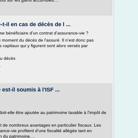
ôts sur les gains accumulés....
-il en cas de décès de l ...
e bénéficiaire d'un contrat d'assurance-vie ?
u moment du décès de l'assuré. Il n'est donc pas
 capitaux qui y figurent sont alors versés par
du décès
.
est-il soumis à l'ISF ...
oit-elle être ajoutée au patrimoine taxable à l'impôt de
t de nombreux avantages en particulier fiscaux. Les
ce-vie profitent d'une fiscalité allégée tant en
 du patrimoine....