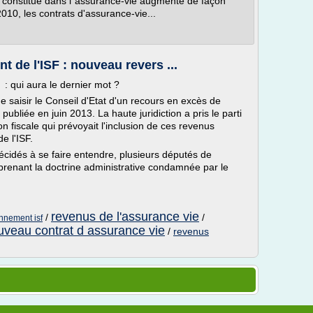
tal constitué dans l´assurance-vie augmente de façon
2010, les contrats d'assurance-vie...
 de l'ISF : nouveau revers ...
: qui aura le dernier mot ?
saisir le Conseil d'Etat d'un recours en excès de
 publiée en juin 2013. La haute juridiction a pris le parti
on fiscale qui prévoyait l'inclusion de ces revenus
e l'ISF.
 décidés à se faire entendre, plusieurs députés de
enant la doctrine administrative condamnée par le
revenus de l'assurance vie
/
/
nnement isf
uveau contrat d assurance vie
/
revenus