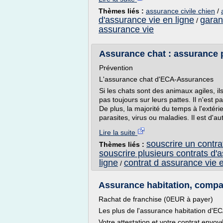
Thèmes liés :
assurance civile chien
/
d'assurance vie en ligne
garan
/
assurance vie
Assurance chat : assurance p
Prévention
L'assurance chat d'ECA-Assurances
Si les chats sont des animaux agiles, i
pas toujours sur leurs pattes. Il n'est p
De plus, la majorité du temps à l'extéri
parasites, virus ou maladies. Il est d'au
Lire la suite
souscrire un contra
Thèmes liés :
souscrire plusieurs contrats d'
ligne
contrat d assurance vie e
/
Assurance habitation, compar
Rachat de franchise (0EUR à payer)
Les plus de l'assurance habitation d'
Votre attestation et votre contrat env