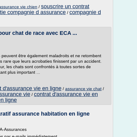
souscrire un contrat
assurance vie chien
/
tie compagnie d assurance
compagnie d
/
our chat de race avec ECA ...
ls peuvent être également maladroits et ne retombent
as rare que leurs acrobaties finissent par un accident.
eur, les chats sont confrontés à toutes sortes de
tant plus important ...
t d'assurance vie en ligne
/
assurance vie chat
/
assurance vie
contrat d'assurance vie en
/
n ligne
atif assurance habitation en ligne
ECA-Assurances
oyés par e-mails immédiatement