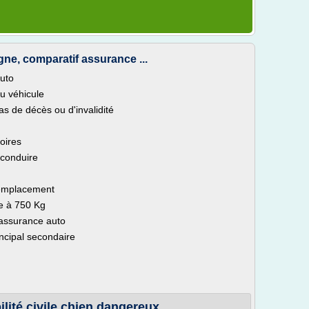
gne, comparatif assurance ...
auto
u véhicule
s de décès ou d'invalidité
oires
 conduire
 remplacement
re à 750 Kg
 assurance auto
ncipal secondaire
ité civile chien dangereux ...