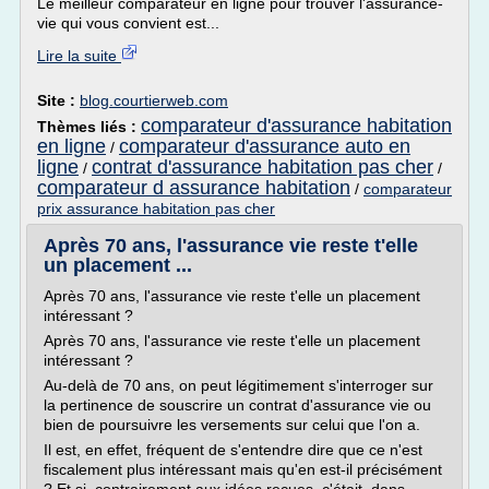
Le meilleur comparateur en ligne pour trouver l'assurance-
vie qui vous convient est...
Lire la suite
Site :
blog.courtierweb.com
comparateur d'assurance habitation
Thèmes liés :
en ligne
comparateur d'assurance auto en
/
ligne
contrat d'assurance habitation pas cher
/
/
comparateur d assurance habitation
/
comparateur
prix assurance habitation pas cher
Après 70 ans, l'assurance vie reste t'elle
un placement ...
Après 70 ans, l'assurance vie reste t'elle un placement
intéressant ?
Après 70 ans, l'assurance vie reste t'elle un placement
intéressant ?
Au-delà de 70 ans, on peut légitimement s'interroger sur
la pertinence de souscrire un contrat d'assurance vie ou
bien de poursuivre les versements sur celui que l'on a.
Il est, en effet, fréquent de s'entendre dire que ce n'est
fiscalement plus intéressant mais qu'en est-il précisément