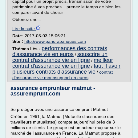
capital pour un projet précis, transmission de votre
patrimoine à vos proches... prenez le temps de bien les
comparer avant de choisir !
Obtenez une...
Lire la suite
Date:
2017-03-03 15:06:21
Site :
http://www.panorabanques.com
performances des contrats
Thèmes liés :
d'assurance vie en euros
souscrire un
/
contrat d'assurance vie en ligne
meilleur
/
contrat d'assurance vie en ligne
faut il avoir
/
plusieurs contrats d'assurance vie
/
contrat
d'assurance vie monosupport en euros
assurance emprunteur matmut -
assuremprunt.com
Se protéger avec une assurance emprunt Matmut
Créée en 1961, la Matmut (Mutuelle d'assurance des
travailleurs mutualistes) compte aujourd'hui près de 3
millions de clients. Le groupe est un acteur majeur sur le
marché de l'assurance en France. La Matmut propose à