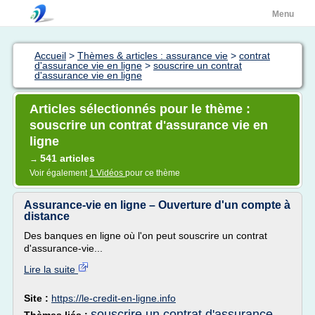
Menu
Accueil
>
Thèmes & articles : assurance vie
>
contrat
d'assurance vie en ligne
>
souscrire un contrat
d'assurance vie en ligne
Articles sélectionnés pour le thème :
souscrire un contrat d'assurance vie en
ligne
541 articles
→
Voir également
1 Vidéos
pour ce thème
Assurance-vie en ligne – Ouverture d'un compte à
distance
Des banques en ligne où l'on peut souscrire un contrat
d'assurance-vie...
Lire la suite
Site :
https://le-credit-en-ligne.info
souscrire un contrat d'assurance