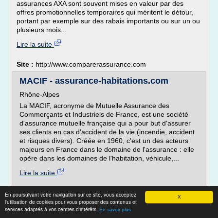
assurances AXA sont souvent mises en valeur par des
offres promotionnelles temporaires qui méritent le détour,
portant par exemple sur des rabais importants ou sur un ou
plusieurs mois...
Lire la suite
Site :
http://www.comparerassurance.com
MACIF - assurance-habitations.com
Rhône-Alpes
La MACIF, acronyme de Mutuelle Assurance des
Commerçants et Industriels de France, est une société
d'assurance mutuelle française qui a pour but d'assurer
ses clients en cas d'accident de la vie (incendie, accident
et risques divers). Créée en 1960, c'est un des acteurs
majeurs en France dans le domaine de l'assurance : elle
opère dans les domaines de l'habitation, véhicule,...
Lire la suite
Site :
https://www.assurance-habitations.com
En poursuivant votre navigation sur ce site, vous acceptez
X
l'utilisation de cookies pour vous proposer des contenus et
Assurance vie Vivaccio de la Banque
services adaptés à vos centres d'intérêts.
En savoir plus