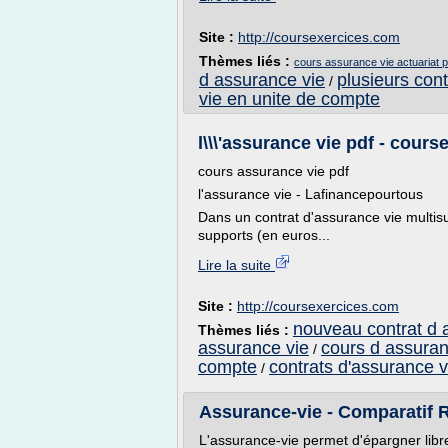
Site :
http://coursexercices.com
Thèmes liés :
cours assurance vie actuariat p
d assurance vie
plusieurs con
/
vie en unite de compte
l\\\'assurance vie pdf - cour
cours assurance vie pdf
l'assurance vie - Lafinancepourtous
Dans un contrat d'assurance vie multisup
supports (en euros...
Lire la suite
Site :
http://coursexercices.com
nouveau contrat d 
Thèmes liés :
assurance vie
cours d assuran
/
compte
contrats d'assurance v
/
Assurance-vie - Comparatif R
L'assurance-vie permet d'épargner libr