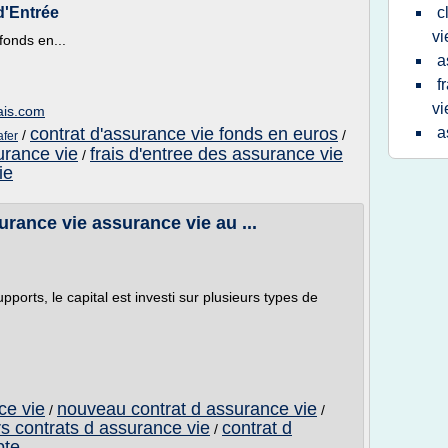
d'Entrée
c
vi
fonds en...
a
f
vi
ais.com
contrat d'assurance vie fonds en euros
a
/
/
afer
urance vie
frais d'entree des assurance vie
/
ie
urance vie assurance vie au ...
ports, le capital est investi sur plusieurs types de
ce vie
nouveau contrat d assurance vie
/
/
rs contrats d assurance vie
contrat d
/
pte