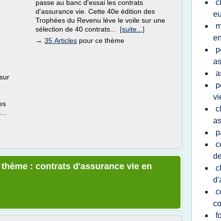
c
passe au banc d'essai les contrats
d'assurance vie. Cette 40e édition des
eu
Trophées du Revenu lève le voile sur une
m
sélection de 40 contrats...
[suite...]
en
→
35 Articles
pour ce thème
p
as
a
 sur
p
vi
es
c
...
as
p
c
d
e thème : contrats d'assurance vie en
c
d'
c
c
f