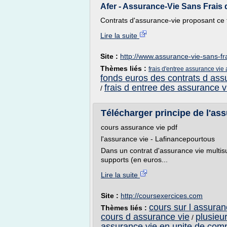
Afer - Assurance-Vie Sans Frais 
Contrats d'assurance-vie proposant ce 
Lire la suite
Site :
http://www.assurance-vie-sans-fr
Thèmes liés :
frais d'entree assurance vie 
fonds euros des contrats d ass
frais d entree des assurance v
/
Télécharger principe de l'ass
cours assurance vie pdf
l'assurance vie - Lafinancepourtous
Dans un contrat d'assurance vie multisup
supports (en euros...
Lire la suite
Site :
http://coursexercices.com
cours sur l assuran
Thèmes liés :
cours d assurance vie
plusieu
/
assurance vie en unite de com