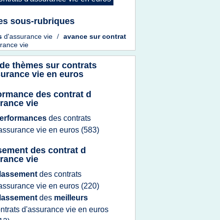
es sous-rubriques
s
d'assurance vie
/
avance
sur
contrat
rance vie
 de thèmes sur
contrats
surance vie en euros
ormance des contrat d
rance vie
erformances
des
contrats
assurance vie
en
euros
(583)
sement des contrat d
rance vie
lassement
des
contrats
assurance vie
en
euros
(220)
lassement
des
meilleurs
ntrats d'assurance vie
en
euros