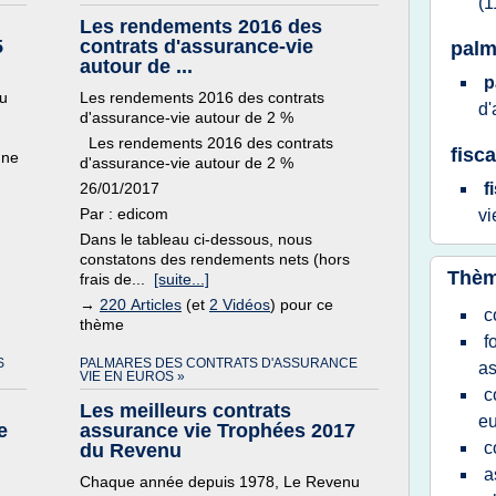
(1
Les rendements 2016 des
5
contrats d'assurance-vie
palm
autour de ...
p
u
Les rendements 2016 des contrats
d'
d'assurance-vie autour de 2 %
Les rendements 2016 des contrats
fisc
une
d'assurance-vie autour de 2 %
26/01/2017
f
Par : edicom
v
Dans le tableau ci-dessous, nous
constatons des rendements nets (hors
Thèm
frais de...
[suite...]
→
220 Articles
(et
2 Vidéos
) pour ce
c
thème
f
S
PALMARES DES CONTRATS D'ASSURANCE
as
VIE EN EUROS »
c
Les meilleurs contrats
eu
e
assurance vie Trophées 2017
c
du Revenu
a
Chaque année depuis 1978, Le Revenu