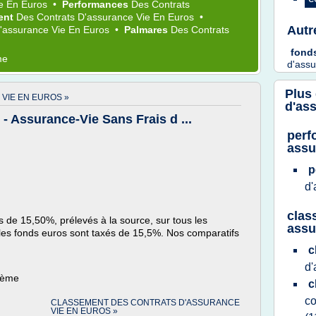
ie
En
Euros
•
Performances
Des
Contrats
ent
Des
Contrats D'assurance Vie
En
Euros
•
Autr
D'assurance Vie
En
Euros
•
Palmares
Des
Contrats
fond
me
d'assu
Plus
VIE EN EUROS »
d'as
 - Assurance-Vie Sans Frais d ...
perf
assu
p
d'
clas
 de 15,50%, prélevés à la source, sur tous les
assu
r les fonds euros sont taxés de 15,5%. Nos comparatifs
c
d'
thème
c
co
CLASSEMENT DES CONTRATS D'ASSURANCE
VIE EN EUROS »