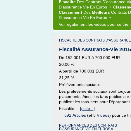
Fiscalite
Des
Contrats D'assurance V
D'assurance Vie
En
Euros
•
Classem
Classement
Des
Meilleurs
Contrats 
D'assurance Vie
En
Euros
•
Voir également
les vidéos
pour ce thè
FISCALITE DES CONTRATS D'ASSURANCE 
Fiscalité Assurance-Vie 2015
De 152 001 EUR à 700 000 EUR
20,00 %
A partir de 700 001 EUR
31,25 %
Prélèvements sociaux
Les prélèvements sociaux sont toujours
placements. Ainsi, les taux publiés su
publient les taux nets pour l'épargnant.
Fiscalité...
[suite...]
→
592 Articles
(et
5 Vidéos
) pour ce 
PERFORMANCES DES CONTRATS
D'ASSURANCE VIE EN EUROS »