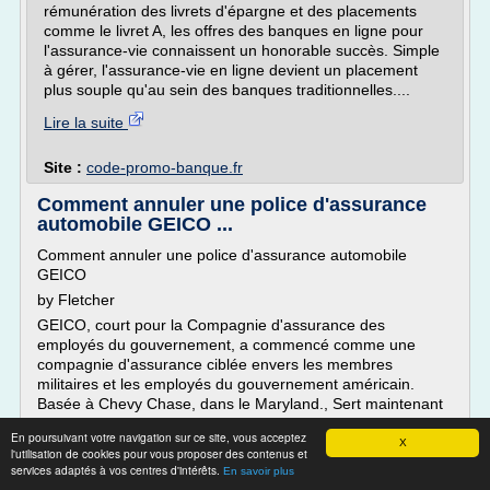
rémunération des livrets d'épargne et des placements
comme le livret A, les offres des banques en ligne pour
l'assurance-vie connaissent un honorable succès. Simple
à gérer, l'assurance-vie en ligne devient un placement
plus souple qu'au sein des banques traditionnelles....
Lire la suite
Site :
code-promo-banque.fr
Comment annuler une police d'assurance
automobile GEICO ...
Comment annuler une police d'assurance automobile
GEICO
by Fletcher
GEICO, court pour la Compagnie d'assurance des
employés du gouvernement, a commencé comme une
compagnie d'assurance ciblée envers les membres
militaires et les employés du gouvernement américain.
Basée à Chevy Chase, dans le Maryland., Sert maintenant
de la population générale et est l'un des meilleurs
En poursuivant votre navigation sur ce site, vous acceptez
transporteurs...
X
l'utilisation de cookies pour vous proposer des contenus et
services adaptés à vos centres d'intérêts.
En savoir plus
Lire la suite