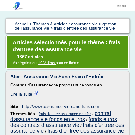
Menu
Accueil
>
Thèmes & articles : assurance vie
>
gestion
de l'assurance vie
>
frais d'entree des assurance vie
Articles sélectionnés pour le thème : frais
d'entree des assurance vie
1867 articles
→
Voir également
19 Vidéos
pour ce thème
Afer - Assurance-Vie Sans Frais d'Entrée
Contrats d'assurance-vie proposant ce fonds en...
Lire la suite
Site :
http://www.assurance-vie-sans-frais.com
contrat
Thèmes liés :
/
frais d'entree assurance vie afer
d'assurance vie fonds en euros
fonds euros
/
des contrats d assurance vie
frais d'entree des
/
assurance vie
frais d entree des assurance vie
/