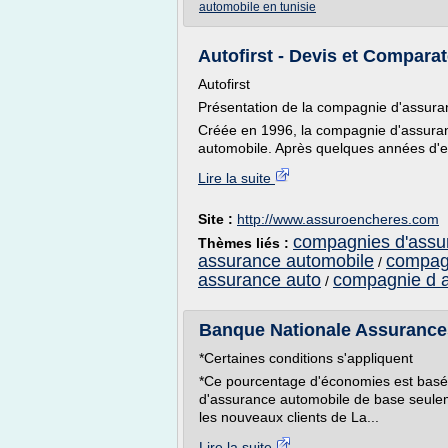
automobile en tunisie
Autofirst - Devis et Comparat
Autofirst
Présentation de la compagnie d'assuran
Créée en 1996, la compagnie d'assuranc
automobile. Après quelques années d'ex
Lire la suite
Site :
http://www.assuroencheres.com
compagnies d'assu
Thèmes liés :
assurance automobile
compagn
/
assurance auto
compagnie d 
/
Banque Nationale Assurances
*Certaines conditions s'appliquent
*Ce pourcentage d'économies est basé s
d'assurance automobile de base seuleme
les nouveaux clients de La...
Lire la suite