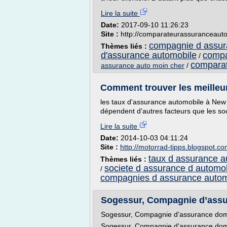
Lire la suite
Date:
2017-09-10 11:26:23
Site :
http://comparateurassuranceaut
compagnie d assur
Thèmes liés :
d'assurance automobile
compa
/
comparati
assurance auto moin cher
/
Comment trouver les meilleu
les taux d'assurance automobile à New Y
dépendent d'autres facteurs que les so
Lire la suite
Date:
2014-10-03 04:11:24
Site :
http://motorrad-tipps.blogspot.c
taux d assurance a
Thèmes liés :
societe d assurance d automo
/
compagnies d assurance autom
Sogessur, Compagnie d’assur
Sogessur, Compagnie d'assurance do
Sogessur, Compagnie d'assurance do