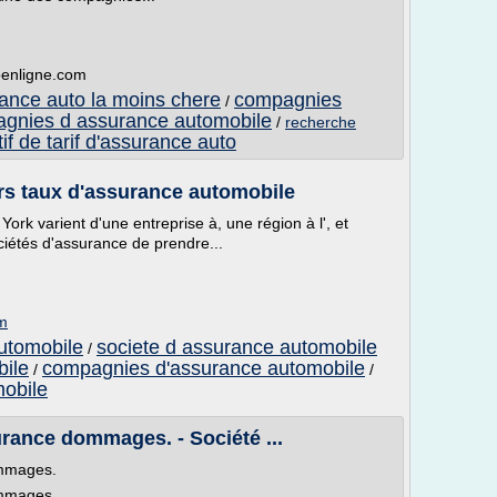
oenligne.com
ance auto la moins chere
compagnies
/
gnies d assurance automobile
/
recherche
f de tarif d'assurance auto
rs taux d'assurance automobile
ork varient d'une entreprise à, une région à l', et
ciétés d'assurance de prendre...
om
utomobile
societe d assurance automobile
/
bile
compagnies d'assurance automobile
/
/
obile
ance dommages. - Société ...
mmages.
mmages.