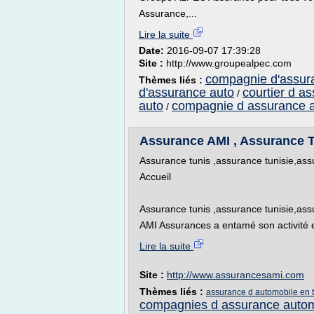
Assurance,...
Lire la suite
Date:
2016-09-07 17:39:28
Site :
http://www.groupealpec.com
compagnie d'assura
Thèmes liés :
d'assurance auto
courtier d a
/
auto
compagnie d assurance 
/
Assurance AMI , Assurance T
Assurance tunis ,assurance tunisie,a
Accueil
Assurance tunis ,assurance tunisie,a
AMI Assurances a entamé son activité 
Lire la suite
Site :
http://www.assurancesami.com
Thèmes liés :
assurance d automobile en t
compagnies d assurance autom