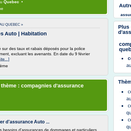
Au
Quebec
•
Autr
me
assu
AU QUEBEC »
Plus
d'as
 Auto | Habitation
comp
sur des taux et rabais déposés pour la police
que
ent, excluant les avenants. En date du 9 février
c
ite...]
a
thème
Thèm
le thème : compagnies d'assurance
c
au
c
q
c
r d'assurance Auto ...
q
 besoins d'assurances de dommages et particuliers