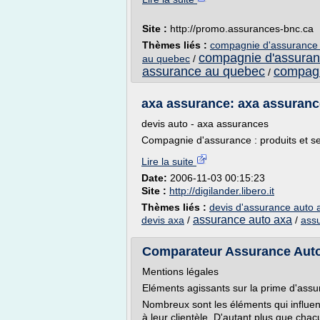
Site :
http://promo.assurances-bnc.ca
Thèmes liés :
compagnie d'assurance
compagnie d'assuranc
au quebec
/
assurance au quebec
compagn
/
axa assurance: axa assurance
devis auto - axa assurances
Compagnie d'assurance : produits et serv
Lire la suite
Date:
2006-11-03 00:15:23
Site :
http://digilander.libero.it
Thèmes liés :
devis d'assurance auto 
assurance auto axa
devis axa
/
/
ass
Comparateur Assurance Auto 
Mentions légales
Eléments agissants sur la prime d'ass
Nombreux sont les éléments qui influen
à leur clientèle. D'autant plus que cha