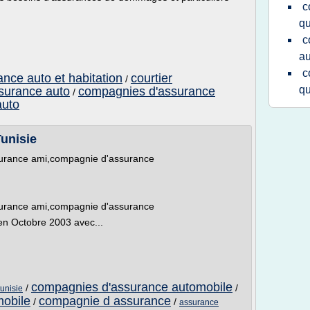
c
q
c
au
c
nce auto et habitation
courtier
/
q
ssurance auto
compagnies d'assurance
/
auto
unisie
ssurance ami,compagnie d'assurance
ssurance ami,compagnie d'assurance
en Octobre 2003 avec...
compagnies d'assurance automobile
/
/
unisie
obile
compagnie d assurance
/
/
assurance