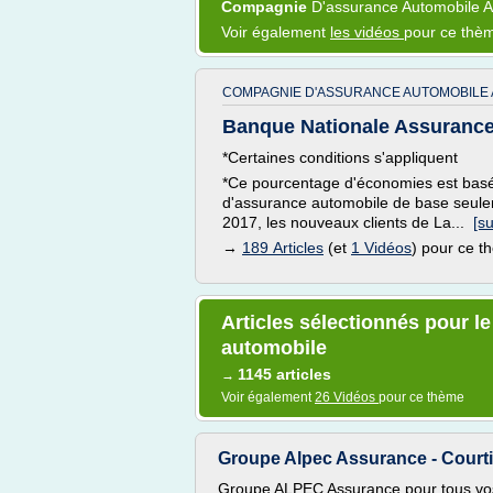
Compagnie
D'assurance Automobile
Voir également
les vidéos
pour ce thè
COMPAGNIE D'ASSURANCE AUTOMOBILE 
Banque Nationale Assurances
*Certaines conditions s'appliquent
*Ce pourcentage d'économies est basé 
d'assurance automobile de base seulem
2017, les nouveaux clients de La...
[su
→
189 Articles
(et
1 Vidéos
) pour ce 
Articles sélectionnés pour 
automobile
1145 articles
→
Voir également
26 Vidéos
pour ce thème
Groupe Alpec Assurance - Courtie
Groupe ALPEC Assurance pour tous vos