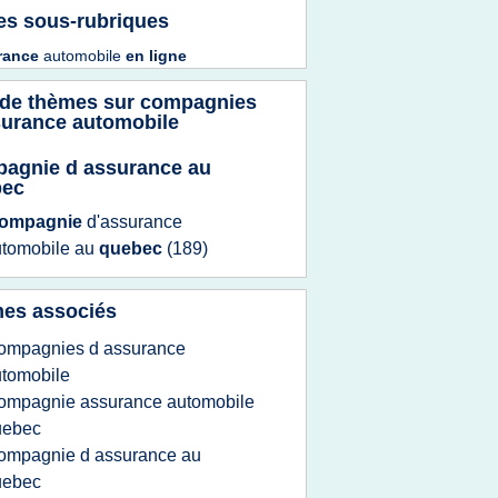
es sous-rubriques
rance
automobile
en
ligne
 de thèmes sur
compagnies
surance automobile
agnie d assurance au
bec
ompagnie
d'assurance
utomobile
au
quebec
(189)
es associés
ompagnies d assurance
tomobile
ompagnie assurance automobile
uebec
ompagnie d assurance au
uebec