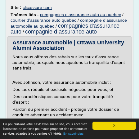
Site :
clicassure.com
Thèmes liés :
compagnies d'assurance auto au quebec
/
courtier d'assurance auto quebec
/
compagnie d'assurance
compagnies d'assurance
automobile au quebec
/
auto
compagnie d assurance auto
/
Assurance automobile | Ottawa University
Alumni Association
Nous vous offrons des rabais sur les taux d'assurance
automobile, auxquels nous ajoutons la tranquillité d'esprit
sans frais.
Avec Johnson, votre assurance automobile inclut :
Des taux réduits et exclusifs négociés pour vous, et
Des caractéristiques conçues pour votre tranquillité
d'esprit :
Pardon du premier accident - protège votre dossier de
conduite advenant un accident avec...
En poursuivant votre navigation sur ce site, vous acceptez
Lire la suite
X
l'utilisation de cookies pour vous proposer des contenus et
Date:
2017-09-27 23:58:49
services adaptés à vos centres d'intérêts.
En savoir plus
Site :
http://uottawa.johnson.ca