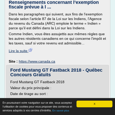
Renseignements concernant l’exemption
fiscale prévue à l ...
Dans les paragraphes qui suivent, aux fins de l'exemption
fiscale selon l'article 87 de la Loi sur les Indiens, l'Agence
du revenu du Canada (ARC) emploie le terme « Indien »
parce qu'il est défini dans la Loi sur les Indiens.
Comme Indien, vous êtes assujettis aux mêmes règles que
les autres résidents canadiens en ce qui concerne l'impôt et
les taxes, sauf si votre revenu est admissible...
Lire la suite
Site :
https://www.canada.ca
Ford Mustang GT Fastback 2018 - Québec
Concours Gratuits
Ford Mustang GT Fastback 2018
Valeur du prix principale :
Date de tirage au sort :
mercredi 04 octobre 2017
En poursuivant votre navigation sur ce site, vous acceptez
X
Concours Valide Jusqu'au samedi 30 septembre 2017
l'utilisation de cookies pour vous proposer des contenus et
services adaptés à vos centres d'intérêts.
En savoir plus
00 Jours 00 Heures 00 Minutes 00 Secondes