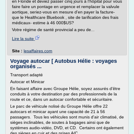
en Floride et deviez passer cinq jours à l'hôpital pour vous
faire faire un pontage en urgence et remplacer la valvule
aortique, seriez-vous en mesure d'en payer la facture-
que le Healthcare Bluebook , site de tarification des frais
médicaux- estime à 46 000$US?
Votre régime de santé provincial a peu de...
Lire la suite
Site :
lesaffaires.com
Voyage autocar [ Autobus Hélie : voyages
organisés ...
Transport adapté
Autocar et Minicar
En faisant affaire avec Groupe Hélie, soyez assurés d'être
conduits à votre destination par des professionnels de la
route et ce, dans un autocar confortable et sécuritaire.
Le parc de véhicule nolisé du Groupe Hélie offre 22
autocars et minicar ayant une capacité de 21 à 56
passagers. Tous les véhicules sont munis d'air climatisé, de
sièges inclinables, de soutes à bagages ainsi que de
systèmes audio-vidéo, DVD, et CD. Certains ont également
des sièges en cuir et des prises A/C.