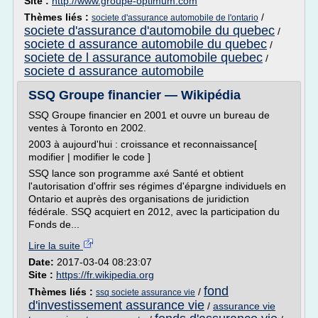
Site :
http://www.groupe-optimum.com
Thèmes liés :
/
societe d'assurance automobile de l'ontario
societe d'assurance d'automobile du quebec
/
societe d assurance automobile du quebec
/
societe de l assurance automobile quebec
/
societe d assurance automobile
SSQ Groupe financier — Wikipédia
SSQ Groupe financier en 2001 et ouvre un bureau de
ventes à Toronto en 2002.
2003 à aujourd'hui : croissance et reconnaissance[
modifier | modifier le code ]
SSQ lance son programme axé Santé et obtient
l'autorisation d'offrir ses régimes d'épargne individuels en
Ontario et auprès des organisations de juridiction
fédérale. SSQ acquiert en 2012, avec la participation du
Fonds de...
Lire la suite
Date:
2017-03-04 08:23:07
Site :
https://fr.wikipedia.org
fond
Thèmes liés :
/
ssq societe assurance vie
d'investissement assurance vie
/
assurance vie