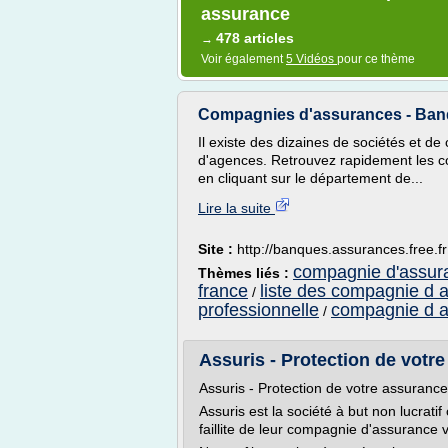
assurance
478 articles
→
Voir également
5 Vidéos
pour ce thème
Compagnies d'assurances - Ban
Il existe des dizaines de sociétés et d
d'agences. Retrouvez rapidement les c
en cliquant sur le département de...
Lire la suite
Site :
http://banques.assurances.free.fr
compagnie d'assur
Thèmes liés :
france
liste des compagnie d 
/
professionnelle
compagnie d 
/
Assuris - Protection de votr
Assuris - Protection de votre assurance
Assuris est la société à but non lucrat
faillite de leur compagnie d'assurance v