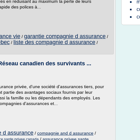
urés en réduisant au maximum la perte de leurs
m
apide des polices à...
c
c
ance vie
garantie compagnie d assurance
/
/
ebec
liste des compagnie d assurance
/
/
Réseau canadien des survivants ...
rance privée, d'une société d'assurances tiers, pour
 partie des avantages sociaux fournis par leur
ssi la famille ou les dépendants des employés. Les
ompagnies d'assurances et...
e d assurance
/
compagnie and d assurance
/
/
assurance privee sante
ce sante privee canada