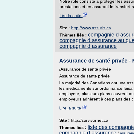
Notre rôle consiste à protéger les ass
prestations et en assurant le transfert r
Lire la suite
Site :
http://www.assuris.ca
compagnie d assur
Thèmes liés :
compagnie d assurance au qu
compagnie d assurance
Assurance de santé privée - 
/Assurance de santé privée
Assurance de santé privée
La majorité des Canadiens ont une assu
les médicaments sur ordonnance faisant
employeur; plusieurs plans couvrent au
employeurs adhèrent à ces plans des c
Lire la suite
Site :
http://survivornet.ca
liste des compagni
Thèmes liés :
compagnie d assurance
/
assuran