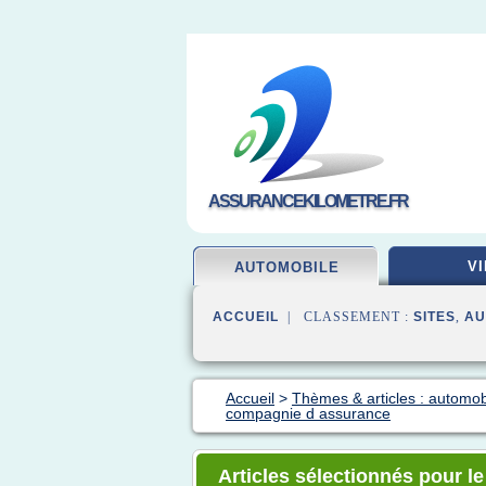
ASSURANCEKILOMETRE.FR
VI
AUTOMOBILE
ACCUEIL
| CLASSEMENT :
SITES
,
AU
Accueil
>
Thèmes & articles : automo
compagnie d assurance
Articles sélectionnés pour l