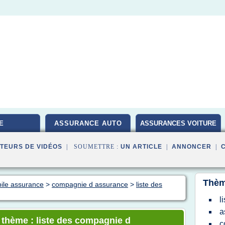
E
ASSURANCE AUTO
ASSURANCES VOITURE
TEURS DE VIDÉOS
| SOUMETTRE :
UN ARTICLE
|
ANNONCER
|
Thèm
bile assurance
>
compagnie d assurance
>
liste des
l
a
e thème : liste des compagnie d
c