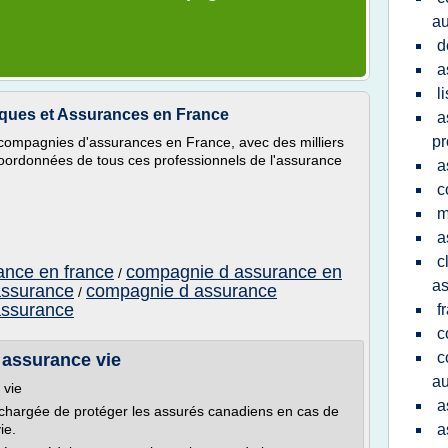
au
d
a
l
ques et Assurances en France
a
pr
e compagnies d'assurances en France, avec des milliers
oordonnées de tous ces professionnels de l'assurance
a
c
m
a
c
ance en france
compagnie d assurance en
/
as
assurance
compagnie d assurance
/
assurance
f
c
c
e assurance vie
au
 vie
a
if chargée de protéger les assurés canadiens en cas de
ie.
a