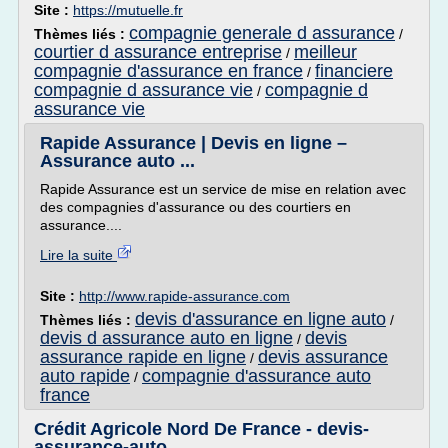
Site :
https://mutuelle.fr
compagnie generale d assurance
Thèmes liés :
/
courtier d assurance entreprise
meilleur
/
compagnie d'assurance en france
financiere
/
compagnie d assurance vie
compagnie d
/
assurance vie
Rapide Assurance | Devis en ligne –
Assurance auto ...
Rapide Assurance est un service de mise en relation avec
des compagnies d'assurance ou des courtiers en
assurance....
Lire la suite
Site :
http://www.rapide-assurance.com
devis d'assurance en ligne auto
Thèmes liés :
/
devis d assurance auto en ligne
devis
/
assurance rapide en ligne
devis assurance
/
auto rapide
compagnie d'assurance auto
/
france
Crédit Agricole Nord De France - devis-
assurance-auto