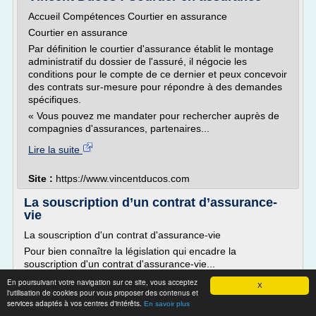
Accueil Compétences Courtier en assurance
Courtier en assurance
Par définition le courtier d'assurance établit le montage
administratif du dossier de l'assuré, il négocie les
conditions pour le compte de ce dernier et peux concevoir
des contrats sur-mesure pour répondre à des demandes
spécifiques.
« Vous pouvez me mandater pour rechercher auprès de
compagnies d'assurances, partenaires...
Lire la suite
Site :
https://www.vincentducos.com
La souscription d’un contrat d’assurance-
vie
La souscription d'un contrat d'assurance-vie
Pour bien connaître la législation qui encadre la
souscription d'un contrat d'assurance-vie...
Article L.132-1 du Code des Assurances : souscripteur et
En poursuivant votre navigation sur ce site, vous acceptez
X
l'utilisation de cookies pour vous proposer des contenus et
bénéficiaire.
services adaptés à vos centres d'intérêts.
En savoir plus
« La vie d'une personne peut être assurée par elle-même