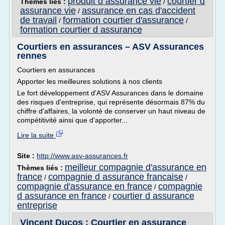
produit d assurance vie
courtier d
Thèmes liés :
/
assurance vie
assurance en cas d'accident
/
de travail
formation courtier d'assurance
/
/
formation courtier d assurance
Courtiers en assurances – ASV Assurances
rennes
Courtiers en assurances
Apporter les meilleures solutions à nos clients
Le fort développement d'ASV Assurances dans le domaine
des risques d'entreprise, qui représente désormais 87% du
chiffre d'affaires, la volonté de conserver un haut niveau de
compétitivité ainsi que d'apporter...
Lire la suite
Site :
http://www.asv-assurances.fr
meilleur compagnie d'assurance en
Thèmes liés :
france
compagnie d assurance francaise
/
/
compagnie d'assurance en france
compagnie
/
d assurance en france
courtier d assurance
/
entreprise
Vincent Ducos : Courtier en assurance