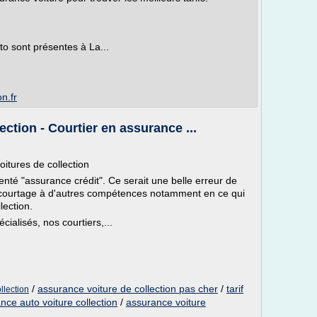
o sont présentes à La...
n.fr
ction - Courtier en assurance ...
itures de collection
nté "assurance crédit". Ce serait une belle erreur de
e courtage à d'autres compétences notamment en ce qui
lection.
ialisés, nos courtiers,...
/
assurance voiture de collection pas cher
/
tarif
llection
nce auto voiture collection
/
assurance voiture