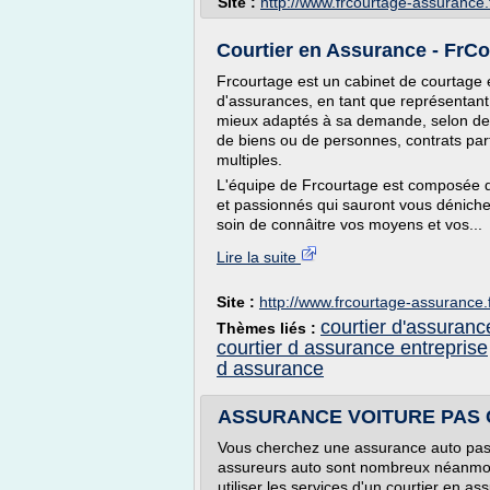
Site :
http://www.frcourtage-assurance.
Courtier en Assurance - FrCou
Frcourtage est un cabinet de courtage e
d'assurances, en tant que représentant de
mieux adaptés à sa demande, selon des
de biens ou de personnes, contrats partic
multiples.
L'équipe de Frcourtage est composée d
et passionnés qui sauront vous déniche
soin de connâitre vos moyens et vos...
Lire la suite
Site :
http://www.frcourtage-assurance.
courtier d'assuranc
Thèmes liés :
courtier d assurance entreprise
d assurance
ASSURANCE VOITURE PAS 
Vous cherchez une assurance auto pas c
assureurs auto sont nombreux néanmoi
utiliser les services d'un courtier en as