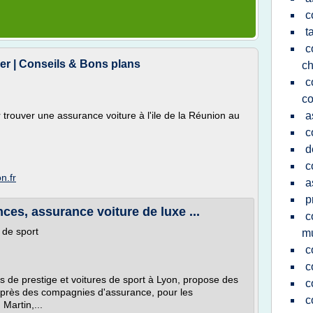
c
t
c
r | Conseils & Bons plans
ch
c
co
r trouver une assurance voiture à l'ile de la Réunion au
a
c
d
c
n.fr
a
p
es, assurance voiture de luxe ...
c
 de sport
mu
c
c
s de prestige et voitures de sport à Lyon, propose des
c
uprès des compagnies d'assurance, pour les
c
 Martin,...