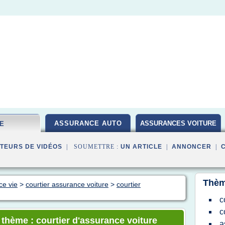
ASSURANCE AUTO
ASSURANCES VOITURE
IE
TEURS DE VIDÉOS
| SOUMETTRE :
UN ARTICLE
|
ANNONCER
|
Thèm
ce vie
>
courtier assurance voiture
>
courtier
c
c
 thème : courtier d'assurance voiture
a