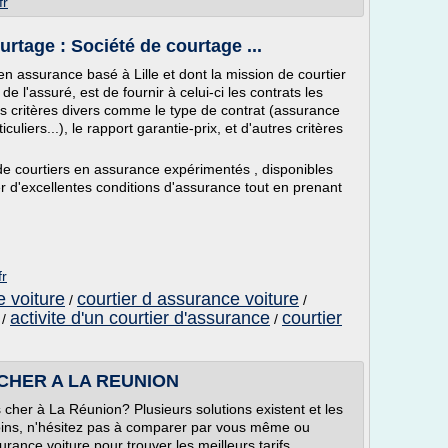
fr
rtage : Société de courtage ...
n assurance basé à Lille et dont la mission de courtier
 l'assuré, est de fournir à celui-ci les contrats les
 critères divers comme le type de contrat (assurance
uliers...), le rapport garantie-prix, et d'autres critères
e courtiers en assurance expérimentés , disponibles
r d'excellentes conditions d'assurance tout en prenant
fr
e voiture
courtier d assurance voiture
/
/
activite d'un courtier d'assurance
courtier
/
/
CHER A LA REUNION
her à La Réunion? Plusieurs solutions existent et les
ns, n'hésitez pas à comparer par vous même ou
surance voiture pour trouver les meilleurs tarifs.