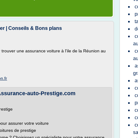
c
p
t
r | Conseils & Bons plans
d
c
au
r trouver une assurance voiture à l'ile de la Réunion au
c
au
a
gr
n.fr
a
c
 Assurance-auto-Prestige.com
c
p
restige
c
c
our assurer votre voiture
c
voitures de prestige
sa
me ? Choisissez un spécialiste pour votre assurance