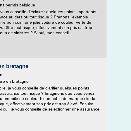
ans permis belgique
 vous conseille d'éclaircir quelques points importants.
ce au tiers ou tout risque ? Prenons l'exemple
r le bon coin, une jolie voiture de couleur verte de
a être tout risque, effectivement son prix est trop
up de sinistres ? Si oui, mon conseil...
en bretagne
ne
ure en bretagne
le, je vous conseille de clarifier quelques points
 assurance tout risque ? Imaginons que vous venez
automobile de couleur bleue noble de marque skoda,
sque, effectivement son prix est trop élevé. Ensuite,
i oui, je vous conseille de sélectionner une assurance