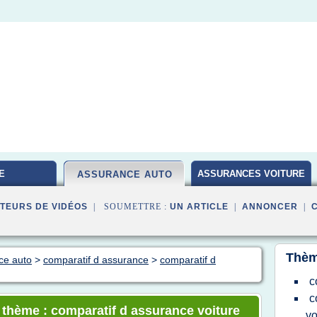
E
ASSURANCES VOITURE
ASSURANCE AUTO
TEURS DE VIDÉOS
| SOUMETTRE :
UN ARTICLE
|
ANNONCER
|
Thèm
ce auto
>
comparatif d assurance
>
comparatif d
c
c
e thème : comparatif d assurance voiture
vo