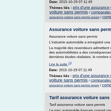
Date:
2015-10-29 07:11:49
prix d'une assurance 
Thèmes liés :
voiture sans permis
comparateu
/
comp
/
assurance voiture sans permis aixam
Assurance voiture sans perm
Assurance voiture sans permis
L'industrie automobile a enregistré une
La majorité des revendeurs admettent vo
des automobilistes a des conséquences pl
dernières études réalisées, le nombre d
Lire la suite
Date:
2015-10-29 07:11:49
prix d'une assurance 
Thèmes liés :
voiture sans permis
comparateur
/
comp
/
assurance voiture sans permis aixam
Tarif assurance voiture sans p
Tarif assurance voiture sans permis
Le parc automobile français connait une