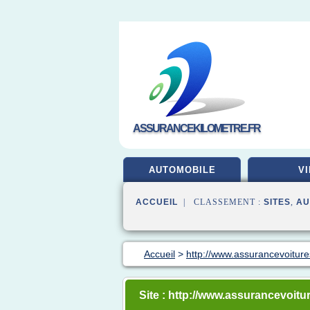
ASSURANCEKILOMETRE.FR
AUTOMOBILE
VI
ACCUEIL
| CLASSEMENT :
SITES
,
AU
Accueil
>
http://www.assurancevoiture
Site : http://www.assurancevoitu