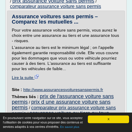
prix assurance voiture sans permis
/
/
comparateur assurance voiture sans permis
Assurance voitures sans permis –
Comparez les mutuelles ...
Pour votre assurance voiture sans permis, vous aurez le
choix entre une assurance au tiers et une assurance tous
- risques.
L'assurance au tiers est le minimum légal ; on l'appelle
également garantie responsabilité civile. Elle vous couvre
pour les dommages que vous ou votre véhicule pourriez
causer à des tiers. L'assurance au tiers est suffisante
pour les véhicules de faible...
Lire la suite
Site :
http://www.assurancesvoituresanspermis.fr
prix de l'assurance voiture sans
Thèmes liés :
permis
prix d une assurance voiture sans
/
permis
comparateur prix assurance voiture sans
/
assurance voiture au tiers ou tous
permis
/
En poursuivant votre navigation sur ce site, vous acceptez
risques
comparateur assurance voiture sans
/
X
l'utilisation de cookies pour vous proposer des contenus et
permis
services adaptés à vos centres d'intérêts.
En savoir plus