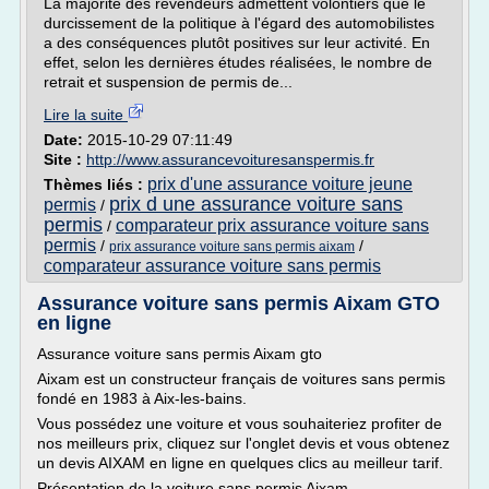
La majorité des revendeurs admettent volontiers que le
durcissement de la politique à l'égard des automobilistes
a des conséquences plutôt positives sur leur activité. En
effet, selon les dernières études réalisées, le nombre de
retrait et suspension de permis de...
Lire la suite
Date:
2015-10-29 07:11:49
Site :
http://www.assurancevoituresanspermis.fr
prix d'une assurance voiture jeune
Thèmes liés :
prix d une assurance voiture sans
permis
/
permis
comparateur prix assurance voiture sans
/
permis
/
/
prix assurance voiture sans permis aixam
comparateur assurance voiture sans permis
Assurance voiture sans permis Aixam GTO
en ligne
Assurance voiture sans permis Aixam gto
Aixam est un constructeur français de voitures sans permis
fondé en 1983 à Aix-les-bains.
Vous possédez une voiture et vous souhaiteriez profiter de
nos meilleurs prix, cliquez sur l'onglet devis et vous obtenez
un devis AIXAM en ligne en quelques clics au meilleur tarif.
Présentation de la voiture sans permis Aixam