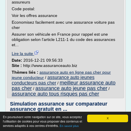
assureurs
Code postal:
Voir les offres assurance
Economisez facilement avec une assurance voiture pas
cher
Assurer son véhicule en France pour rappel est une
obligation selon l'article L211-1 du code des assurances
et...
Lire la suite
Date:
2016-12-21 09:56:33
Site :
http://www.assuranceauto.biz
Thèmes liés :
assurance auto en ligne pas cher pour
assurance auto jeunes
jeune conducteur
/
meilleur assurance auto
conducteurs pas cher
/
pas cher
assurance auto jeune pas cher
/
/
assurance auto tous risques pas cher
Simulation assurance sur comparateur
assurance gratuit en ...
En poursuivant votre navigation sur ce site, vous acceptez
Simulation assurance sur comparateur assurance gratuit en
X
l'utilisation de cookies pour vous proposer des contenus et
ligne
services adaptés à vos centres d'intérêts.
En savoir plus
Sur ce comparateur assurance, faîtes une simulation