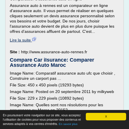
Assurance auto à rennes est un comparateur en ligne
d'assurance auto. Il vous permet de réaliser en quelques
cliques seulement un devis assurance personnalisé selon
vos besoins et votre budget. De nos jours, choisir
l'assurance auto devient de plus en plus dure puisque les
offres d'assurances affluent de partout. C'est...
Lire la suite
Site :
http://www.assurance-auto-rennes.fr
Compare Car iIsurance: Comparer
Assurance Auto Maroc
Image Name: Comparatif assurance auto ufc que choisir ,
Construire un carport pas ...
File Size: 450 x 450 pixels (19293 bytes)
Image Name: Posted on 20 septembre 2011 by milkyweb
File Size: 229 x 229 pixels (10892 bytes)
Image Name: Quelles sont nos résolutions pour les
assurances au Maroc en 2015?
En poursuivant votre navigation sur ce site, vous acceptez
File Size: 1600 x 1600 pixels (137312 bytes)
X
l'utilisation de cookies pour vous proposer des contenus et
Image Name: Faire habillage wc suspendu ,...
services adaptés à vos centres d'intérêts.
En savoir plus