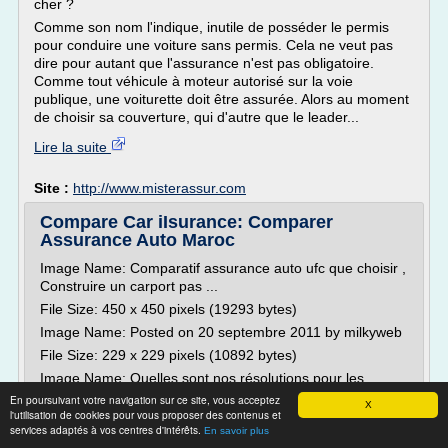
cher ?
Comme son nom l'indique, inutile de posséder le permis
pour conduire une voiture sans permis. Cela ne veut pas
dire pour autant que l'assurance n'est pas obligatoire.
Comme tout véhicule à moteur autorisé sur la voie
publique, une voiturette doit être assurée. Alors au moment
de choisir sa couverture, qui d'autre que le leader...
Lire la suite
Site :
http://www.misterassur.com
Compare Car iIsurance: Comparer
Assurance Auto Maroc
Image Name: Comparatif assurance auto ufc que choisir ,
Construire un carport pas ...
File Size: 450 x 450 pixels (19293 bytes)
Image Name: Posted on 20 septembre 2011 by milkyweb
File Size: 229 x 229 pixels (10892 bytes)
Image Name: Quelles sont nos résolutions pour les
assurances au Maroc en 2015?
En poursuivant votre navigation sur ce site, vous acceptez
X
l'utilisation de cookies pour vous proposer des contenus et
File Size: 1600 x 1600 pixels (137312 bytes)
services adaptés à vos centres d'intérêts.
En savoir plus
Image Name: Faire habillage wc suspendu ,...