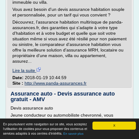
immeuble ou villa.
Vous avez besoin d'un devis assurance habitation souple
et personnalisée, pour un tarif qui vous convient ?
Découvrez, l'assurance habitation multirisque de panda-
assurances.fr, des garanties qui s'adapte à votre type
d'habitation et à votre budget et quelle que soit votre
situation même si vous avez été résilié pour non paiement
ou sinistre, le comparateur d'assurance habitation vous
offre la meilleure solution d'assurance MRH, locataire ou
propriétaire d'une maison, villa ou appartement,
assurez...
Lire la suite
Date:
2018-01-19 10:44:59
Site :
http://www.panda-assurances.fr
Assurance auto - Devis assurance auto
gratuit - AMV
Devis assurance auto
Jeune conducteur ou automobiliste chevronné, vous
trouverez chez AMV un large choix de garanties à des tarifs
En poursuivant votre navigation sur ce site, vous acceptez
privilégiés.
X
l'utilisation de cookies pour vous proposer des contenus et
services adaptés à vos centres d'intérêts.
L'assurance Auto chez AMV
En savoir plus