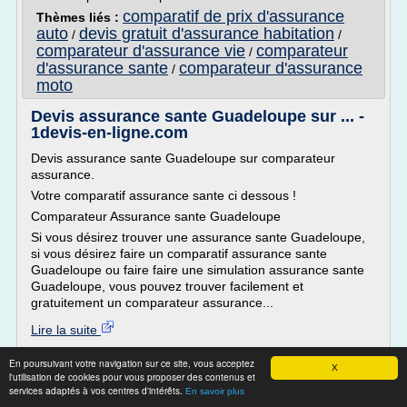
comparatif de prix d'assurance
Thèmes liés :
auto
devis gratuit d'assurance habitation
/
/
comparateur d'assurance vie
comparateur
/
d'assurance sante
comparateur d'assurance
/
moto
Devis assurance sante Guadeloupe sur ... -
1devis-en-ligne.com
Devis assurance sante Guadeloupe sur comparateur
assurance.
Votre comparatif assurance sante ci dessous !
Comparateur Assurance sante Guadeloupe
Si vous désirez trouver une assurance sante Guadeloupe,
si vous désirez faire un comparatif assurance sante
Guadeloupe ou faire faire une simulation assurance sante
Guadeloupe, vous pouvez trouver facilement et
gratuitement un comparateur assurance...
Lire la suite
En poursuivant votre navigation sur ce site, vous acceptez
Site :
http://1devis-en-ligne.com
X
l'utilisation de cookies pour vous proposer des contenus et
services adaptés à vos centres d'intérêts.
En savoir plus
Moto Assurance, devis en ligne pour