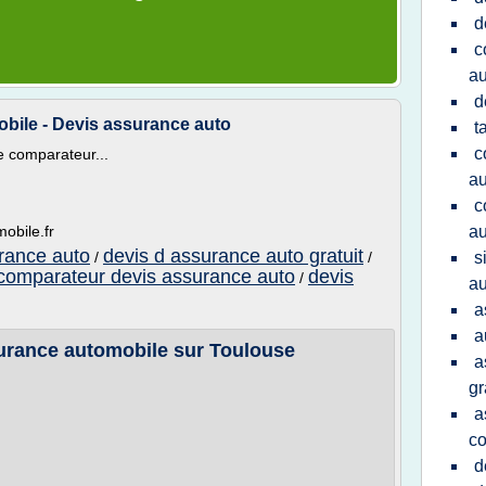
d
c
au
d
obile - Devis assurance auto
t
c
e comparateur...
au
c
obile.fr
au
urance auto
devis d assurance auto gratuit
/
/
s
comparateur devis assurance auto
devis
/
au
a
a
surance automobile sur Toulouse
a
gr
a
c
d