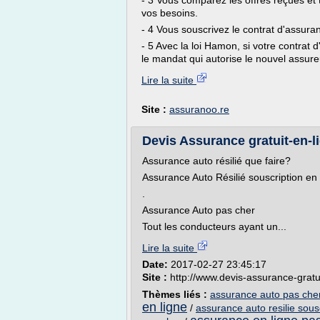
- 3 Vous comparez les offres reçues et 
vos besoins.
- 4 Vous souscrivez le contrat d'assura
- 5 Avec la loi Hamon, si votre contrat
le mandat qui autorise le nouvel assur
Lire la suite
Site :
assuranoo.re
Devis Assurance gratuit-en-li
Assurance auto résilié que faire?
Assurance Auto Résilié souscription en 
.
Assurance Auto pas cher
Tout les conducteurs ayant un...
Lire la suite
Date:
2017-02-27 23:45:17
Site :
http://www.devis-assurance-gratu
Thèmes liés :
assurance auto pas cher 
en ligne
/
assurance auto resilie sousc