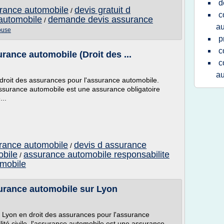
d
urance automobile
devis gratuit d
/
c
automobile
demande devis assurance
/
au
ouse
p
c
urance automobile (Droit des ...
c
au
droit des assurances pour l'assurance automobile.
assurance automobile est une assurance obligatoire
...
urance automobile
devis d assurance
/
obile
assurance automobile responsabilite
/
omobile
surance automobile sur Lyon
 Lyon en droit des assurances pour l'assurance
té civile, l'assurance automobile est une assurance