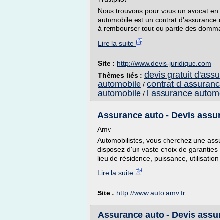
Nous trouvons pour vous un avocat en d
automobile est un contrat d'assurance q
à rembourser tout ou partie des domma
Lire la suite
Site :
http://www.devis-juridique.com
devis gratuit d'ass
Thèmes liés :
automobile
contrat d assuran
/
automobile
l assurance autom
/
Assurance auto - Devis assur
Amv
Automobilistes, vous cherchez une ass
disposez d'un vaste choix de garanties a
lieu de résidence, puissance, utilisation
Lire la suite
Site :
http://www.auto.amv.fr
Assurance auto - Devis assur