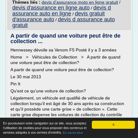
Thèmes liés :
devis d'assurance moto en ligne gratuit
/
devis d'assurance en ligne auto
devis d
/
assurance auto en ligne
devis gratuit
/
d'assurance auto
devis d assurance auto
/
gratuit
A partir de quand une voiture peut être de
collection ...
Hennessey dévoile sa Venom F5 Posté il y a 3 années
Home > Véhicules de Collection > A partir de quand
une voiture peut être de collection?
A partir de quand une voiture peut être de collection?
Le 30 mai 2013
Pin It
Qu'est ce qu'une voiture de collection?
Légalement, un véhicule est qualifié de véhicule de
collection lorsqu'il est âgé de 30 ans après sa construction
et qu'il possède une carte grise « de collection ». Cette
carte grise dispense les voitures de collection du contrôle
technique.
En poursuivant votre navigation sur ce site, vous acceptez
X
Cependant pour une assurance...
l'utilisation de cookies pour vous proposer des contenus et
services adaptés à vos centres d'intérêts.
En savoir plus
Lire la suite