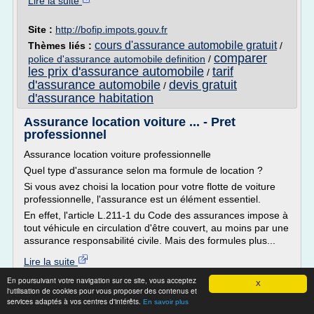
Lire la suite
Site :
http://bofip.impots.gouv.fr
cours d'assurance automobile gratuit
Thèmes liés :
/
comparer
police d'assurance automobile definition
/
les prix d'assurance automobile
tarif
/
d'assurance automobile
devis gratuit
/
d'assurance habitation
Assurance location voiture ... - Pret
professionnel
Assurance location voiture professionnelle
Quel type d'assurance selon ma formule de location ?
Si vous avez choisi la location pour votre flotte de voiture
professionnelle, l'assurance est un élément essentiel.
En effet, l'article L.211-1 du Code des assurances impose à
tout véhicule en circulation d'être couvert, au moins par une
assurance responsabilité civile. Mais des formules plus...
Lire la suite
Date:
2018-01-22 20:20:16
En poursuivant votre navigation sur ce site, vous acceptez
X
Site :
https://www.meilleurtauxpro.com
l'utilisation de cookies pour vous proposer des contenus et
services adaptés à vos centres d'intérêts.
En savoir plus