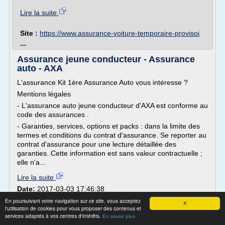
Lire la suite
Site :
https://www.assurance-voiture-temporaire-provisoi
...
Assurance jeune conducteur - Assurance
auto - AXA
L'assurance Kit 1ère Assurance Auto vous intéresse ?
Mentions légales
- L'assurance auto jeune conducteur d'AXA est conforme au
code des assurances .
- Garanties, services, options et packs : dans la limite des
termes et conditions du contrat d'assurance. Se reporter au
contrat d'assurance pour une lecture détaillée des
garanties. Cette information est sans valeur contractuelle ;
elle n'a...
Lire la suite
Date:
2017-03-03 17:46:38
Site :
https://www.axa.fr
En poursuivant votre navigation sur ce site, vous acceptez
X
l'utilisation de cookies pour vous proposer des contenus et
tarif d'assurance auto jeune
Thèmes liés :
services adaptés à vos centres d'intérêts.
En savoir plus
conducteur
devis
/
devis d'assurance auto axa
/