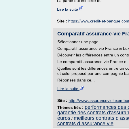
La partie qui est celle du...
Lire la suite
Site :
https://www.credit-et-banque.co
Comparatif assurance-vie F
Sélectionner une page
Comparatif assurance vie France & L
Découvrir les différences entre un cont
Le comparatif assurance vie France e
Quelles sont les différences entre un c
et celui proposé par une compagnie b
Réponses dans ce...
Lire la suite
Site :
http://www.assurancevieluxembo
performances des c
Thèmes liés :
garantie des contrats d'assuran
euros
meilleurs contrats d as
/
contrats d assurance vie