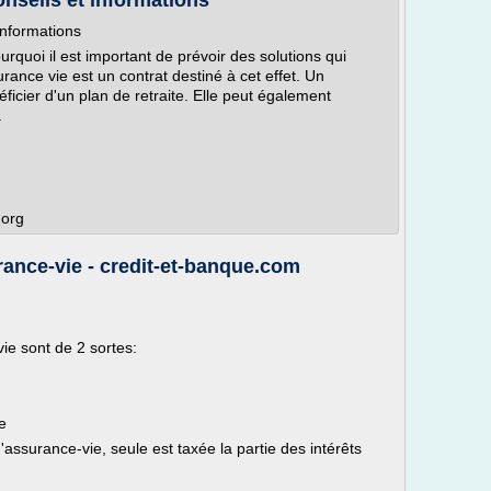
onseils et informations
informations
ourquoi il est important de prévoir des solutions qui
rance vie est un contrat destiné à cet effet. Un
icier d'un plan de retraite. Elle peut également
.
.org
rance-vie - credit-et-banque.com
ie sont de 2 sortes:
e
d'assurance-vie, seule est taxée la partie des intérêts