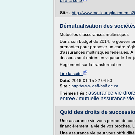
Lire la suite
Site :
http://www.meilleursplacements
Démutualisation des société
Mutuelles d'assurances multirisques
Dans son budget de 2014, le gouverneme
prenantes pour proposer un cadre régle
d'assurances multirisques fédérales. À l
dessous sont entrés en vigueur le 1er ju
Règlement sur la transformation...
Lire la suite
Date:
2018-01-15 22:04:50
Site :
http://www.osfi-bsif.gc.ca
assurance vie droit
Thèmes liés :
entree
mutuelle assurance vie
/
Quid des droits de succession
Une assurance vie vous permet de const
financièrement la vie de vos proches. 
Une assurance vie peut vous offrir dif