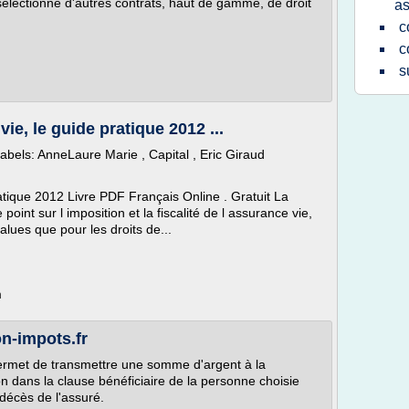
sélectionné d'autres contrats, haut de gamme, de droit
as
c
c
s
ie, le guide pratique 2012 ...
bels: AnneLaure Marie , Capital , Eric Giraud
atique 2012 Livre PDF Français Online . Gratuit La
point sur l imposition et la fiscalité de l assurance vie,
values que pour les droits de...
m
n-impots.fr
permet de transmettre une somme d'argent à la
n dans la clause bénéficiaire de la personne choisie
 décès de l'assuré.