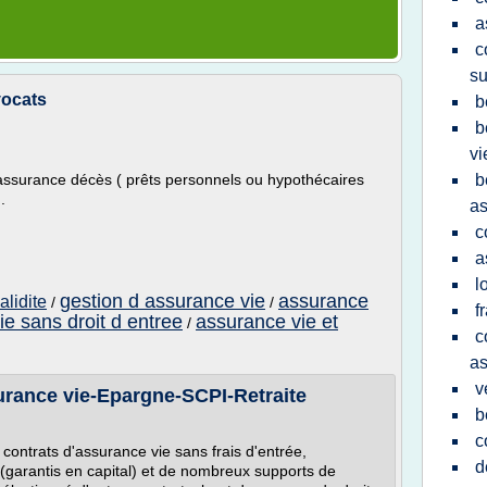
a
c
su
vocats
b
b
vi
 assurance décès ( prêts personnels ou hypothécaires
b
.
as
c
a
l
gestion d assurance vie
assurance
alidite
/
/
f
e sans droit d entree
assurance vie et
/
c
as
v
surance vie-Epargne-SCPI-Retraite
b
c
contrats d'assurance vie sans frais d'entrée,
d
garantis en capital) et de nombreux supports de