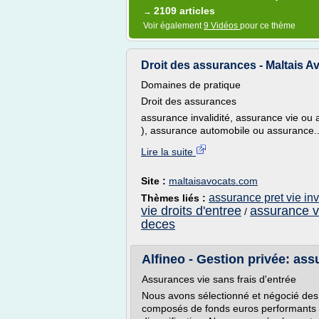
2109 articles
→
Voir également
9 Vidéos
pour ce thème
Droit des assurances - Maltais A
Domaines de pratique
Droit des assurances
assurance invalidité, assurance vie ou
), assurance automobile ou assurance..
Lire la suite
Site :
maltaisavocats.com
assurance pret vie inv
Thèmes liés :
vie droits d'entree
assurance vi
/
deces
Alfineo - Gestion privée: as
Assurances vie sans frais d'entrée
Nous avons sélectionné et négocié des 
composés de fonds euros performants (