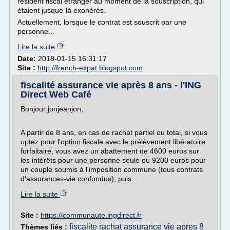
résident fiscal étranger au moment de la souscription, qui
étaient jusque-là exonérés.
Actuellement, lorsque le contrat est souscrit par une
personne...
Lire la suite
Date:
2018-01-15 16:31:17
Site :
http://french-expat.blogspot.com
fiscalité assurance vie après 8 ans - l'ING
Direct Web Café
Bonjour jonjeanjon,
A partir de 8 ans, en cas de rachat partiel ou total, si vous
optez pour l'option fiscale avec le prélèvement libératoire
forfaitaire, vous avez un abattement de 4600 euros sur
les intérêts pour une personne seule ou 9200 euros pour
un couple soumis à l'imposition commune (tous contrats
d'assurances-vie confondus), puis...
Lire la suite
Site :
https://communaute.ingdirect.fr
fiscalite rachat assurance vie apres 8
Thèmes liés :