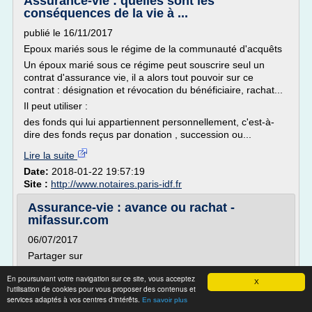
Assurance-vie : quelles sont les
conséquences de la vie à ...
publié le 16/11/2017
Epoux mariés sous le régime de la communauté d'acquêts
Un époux marié sous ce régime peut souscrire seul un
contrat d'assurance vie, il a alors tout pouvoir sur ce
contrat : désignation et révocation du bénéficiaire, rachat...
Il peut utiliser :
des fonds qui lui appartiennent personnellement, c'est-à-
dire des fonds reçus par donation , succession ou...
Lire la suite
Date:
2018-01-22 19:57:19
Site :
http://www.notaires.paris-idf.fr
Assurance-vie : avance ou rachat -
mifassur.com
06/07/2017
Partager sur
Vous avez souscrit un contrat d'assurance-vie et avez un
En poursuivant votre navigation sur ce site, vous acceptez
X
besoin ponctuel d'argent pour financer un projet. Vous
l'utilisation de cookies pour vous proposer des contenus et
pouvez demander une avance ou un rachat partiel sur
services adaptés à vos centres d'intérêts.
En savoir plus
votre contrat. Mais comment choisir au mieux entre ces