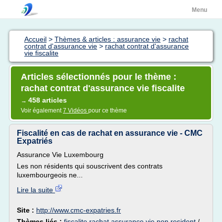
Menu
Accueil
>
Thèmes & articles : assurance vie
>
rachat
contrat d'assurance vie
>
rachat contrat d'assurance
vie fiscalite
Articles sélectionnés pour le thème :
rachat contrat d'assurance vie fiscalite
458 articles
→
Voir également
7 Vidéos
pour ce thème
Fiscalité en cas de rachat en assurance vie - CMC
Expatriés
Assurance Vie Luxembourg
Les non résidents qui souscrivent des contrats
luxembourgeois ne...
Lire la suite
Site :
http://www.cmc-expatries.fr
Thèmes liés :
fiscalite rachat assurance vie non resident
/