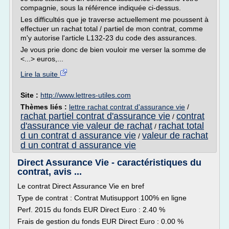
compagnie, sous la référence indiquée ci-dessus.
Les difficultés que je traverse actuellement me poussent à
effectuer un rachat total / partiel de mon contrat, comme
m'y autorise l'article L132-23 du code des assurances.
Je vous prie donc de bien vouloir me verser la somme de
<...> euros,...
Lire la suite
Site :
http://www.lettres-utiles.com
Thèmes liés :
lettre rachat contrat d'assurance vie
/
rachat partiel contrat d'assurance vie
contrat
/
d'assurance vie valeur de rachat
rachat total
/
d un contrat d assurance vie
valeur de rachat
/
d un contrat d assurance vie
Direct Assurance Vie - caractéristiques du
contrat, avis ...
Le contrat Direct Assurance Vie en bref
Type de contrat : Contrat Mutisupport 100% en ligne
Perf. 2015 du fonds EUR Direct Euro : 2.40 %
Frais de gestion du fonds EUR Direct Euro : 0.00 %