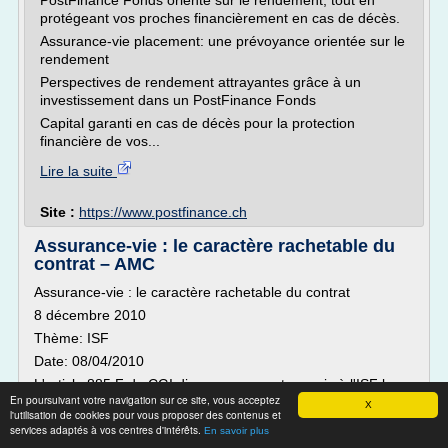
PostFinance Fonds orienté sur le rendement, tout en
protégeant vos proches financièrement en cas de décès.
Assurance-vie placement: une prévoyance orientée sur le
rendement
Perspectives de rendement attrayantes grâce à un
investissement dans un PostFinance Fonds
Capital garanti en cas de décès pour la protection
financière de vos...
Lire la suite
Site :
https://www.postfinance.ch
Assurance-vie : le caractère rachetable du
contrat – AMC
Assurance-vie : le caractère rachetable du contrat
8 décembre 2010
Thème: ISF
Date: 08/04/2010
L'article 885 F du CGI dispose que sont soumis à l'ISF la
En poursuivant votre navigation sur ce site, vous acceptez
valeur de rachat des contrats d'assurance rachetables et
X
l'utilisation de cookies pour vous proposer des contenus et
les primes versées après l'âge de soixante-dix ans au titre
services adaptés à vos centres d'intérêts.
En savoir plus
des contrats d'assurance non rachetables souscrits à