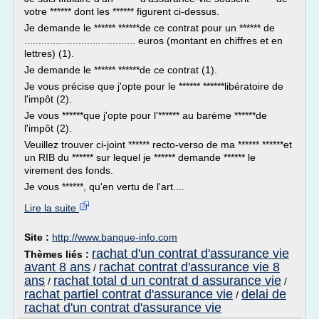
votre ****** dont les ****** figurent ci-dessus.
Je demande le ****** ******de ce contrat pour un ****** de
....................................... euros (montant en chiffres et en
lettres) (1).
Je demande le ****** ******de ce contrat (1).
Je vous précise que j'opte pour le ****** ******libératoire de
l'impôt (2).
Je vous ******que j'opte pour l'****** au barème ******de
l'impôt (2).
Veuillez trouver ci-joint ****** recto-verso de ma ****** ******et
un RIB du ****** sur lequel je ****** demande ****** le
virement des fonds.
Je vous ******, qu'en vertu de l'art....
Lire la suite
Site :
http://www.banque-info.com
rachat d'un contrat d'assurance vie
Thèmes liés :
avant 8 ans
rachat contrat d'assurance vie 8
/
ans
rachat total d un contrat d assurance vie
/
/
rachat partiel contrat d'assurance vie
delai de
/
rachat d'un contrat d'assurance vie