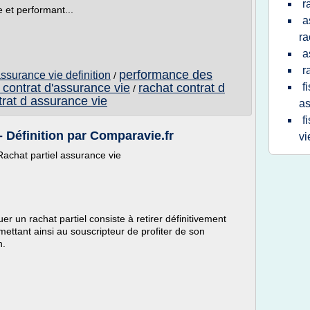
r
 et performant...
a
ra
a
r
performance des
assurance vie definition
/
 contrat d'assurance vie
rachat contrat d
f
/
trat d assurance vie
as
f
- Définition par Comparavie.fr
vi
Rachat partiel assurance vie
er un rachat partiel consiste à retirer définitivement
ettant ainsi au souscripteur de profiter de son
n.