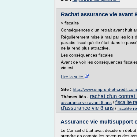
Rachat assurance vie avant 8 a
> fiscalité
Conséquences d'un retrait avant huit a
Régulièrement mise à mal par les lois d
paradis fiscal qu'elle était dans le pas
ne la rend plus attractive.
Les conséquences fiscales
Avant de voir les conséquences fiscales 
vie est...
Lire la suite
Site :
http://www.emprunt-et-credit.com
rachat d'un contrat
Thèmes liés :
fiscalite 
assurance vie avant 8 ans
/
d'assurance vie 8 ans
/
fiscalite 
Assurance vie multisupport et
Le Conseil d'État avait décidé en début 
prendre en compte les revenus des assu