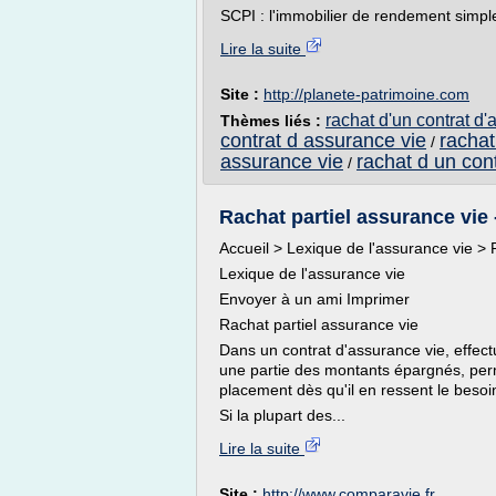
SCPI : l'immobilier de rendement simple
Lire la suite
Site :
http://planete-patrimoine.com
rachat d'un contrat d'
Thèmes liés :
contrat d assurance vie
rachat
/
assurance vie
rachat d un con
/
Rachat partiel assurance vie 
Accueil > Lexique de l'assurance vie > 
Lexique de l'assurance vie
Envoyer à un ami Imprimer
Rachat partiel assurance vie
Dans un contrat d'assurance vie, effectu
une partie des montants épargnés, perm
placement dès qu'il en ressent le besoi
Si la plupart des...
Lire la suite
Site :
http://www.comparavie.fr