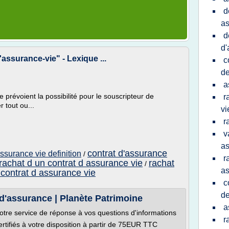
d
as
d
d'
'assurance-vie" - Lexique ...
c
de
a
 prévoient la possibilité pour le souscripteur de
r
r tout ou...
vi
r
v
as
contrat d'assurance
assurance vie definition
/
r
rachat d un contrat d assurance vie
rachat
/
as
 contrat d assurance vie
c
de
 d'assurance | Planète Patrimoine
a
tre service de réponse à vos questions d'informations
r
rtifiés à votre disposition à partir de 75EUR TTC