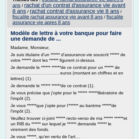
rachat d'un contrat d'assurance vie avant
ans
/
8 ans
rachat contrat d'assurance vie 8 ans
/
/
fiscalite rachat assurance vie avant 8 ans
fiscalite
/
assurance vie apres 8 ans
Modèle de lettre à votre banque pour faire
une demande de ...
Madame, Monsieur,
Je suis titulaire d'un ****** d'assurance-vie souscrit ****** de
votre ****** dont les ****** figurent ci-dessus.
Je demande le ****** ******de ce contrat pour un ****** de
....................................... euros (montant en chiffres et en
lettres) (1).
Je demande le ****** ******de ce contrat (1).
Je vous précise que j'opte pour le ****** ******libératoire de
l'impôt (2).
Je vous ******que j'opte pour l'****** au barème ******de
l'impôt (2).
Veuillez trouver ci-joint ****** recto-verso de ma ****** ******et
un RIB du ****** sur lequel je ****** demande ****** le
virement des fonds.
Je vous ******, qu'en vertu de l'art....