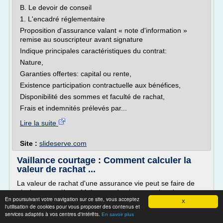
B. Le devoir de conseil
1. L'encadré réglementaire
Proposition d'assurance valant « note d'information »
remise au souscripteur avant signature
Indique principales caractéristiques du contrat:
Nature,
Garanties offertes: capital ou rente,
Existence participation contractuelle aux bénéfices,
Disponibilité des sommes et faculté de rachat,
Frais et indemnités prélevés par...
Lire la suite
Site :
slideserve.com
Vaillance courtage : Comment calculer la
valeur de rachat ...
La valeur de rachat d'une assurance vie peut se faire de
plusieurs manières. Mais nous devrions savoir qu'en
En poursuivant votre navigation sur ce site, vous acceptez
matière d'assurance vie le rachat correspond à la part des
X
l'utilisation de cookies pour vous proposer des contenus et
montants récupéré par le contractant. Lorsque vous
services adaptés à vos centres d'intérêts.
En savoir plus
réalisez un rachat total sur un contrat d'assurance-vie,