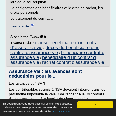
lors de la souscription.
La désignation des bénéficiaires et le droit de rachat, les
droits personnels.
Le traitement du contrat...
Lire la suite
Site :
https://www.flf.fr
clause beneficiaire d'un contrat
Thèmes liés :
d'assurance vie
deces du beneficiaire d'un
/
contrat d'assurance vie
beneficiaire contrat d
/
assurance vie
beneficiaire d un contrat d
/
assurance vie
rachat contrat d'assurance vie
/
Assurance vie : les avances sont
déductibles pour le ...
Les avances et l'ISF ¶
Les contribuables soumis à l'ISF devaient intégrer dans leur
patrimoine imposable la valeur de rachat de leurs contrats
d'assurance vie au 1er janvier de chaque année
d'imposition. Cette règle valait pour tous les détenteurs
En poursuivant votre navigation sur ce site, vous acceptez
X
l'utilisation de cookies pour vous proposer des contenus et
d'assurances vie, y compris ceux qui avaient obtenu une
services adaptés à vos centres d'intérêts.
En savoir plus
avance sur leurs contrats. Seuls les contrats d'assurance