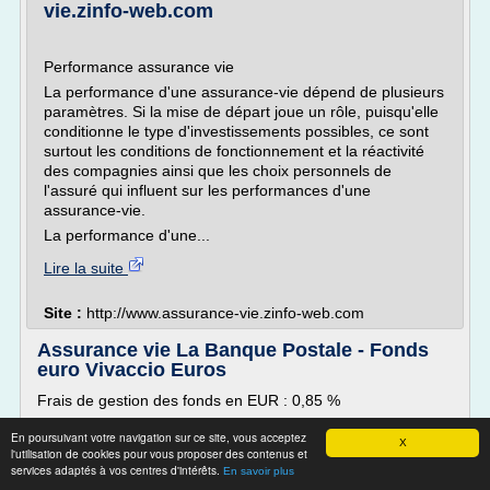
vie.zinfo-web.com
Performance assurance vie
La performance d'une assurance-vie dépend de plusieurs
paramètres. Si la mise de départ joue un rôle, puisqu'elle
conditionne le type d'investissements possibles, ce sont
surtout les conditions de fonctionnement et la réactivité
des compagnies ainsi que les choix personnels de
l'assuré qui influent sur les performances d'une
assurance-vie.
La performance d'une...
Lire la suite
Site :
http://www.assurance-vie.zinfo-web.com
Assurance vie La Banque Postale - Fonds
euro Vivaccio Euros
Frais de gestion des fonds en EUR : 0,85 %
Frais de gestion des unités de compte : 0,85 %
En poursuivant votre navigation sur ce site, vous acceptez
X
Frais de versement : 4 EUR
l'utilisation de cookies pour vous proposer des contenus et
services adaptés à vos centres d'intérêts.
En savoir plus
Frais d'arbitrages