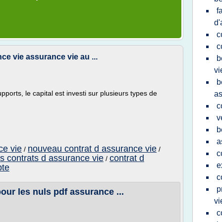
f
d'
c
c
ce vie assurance vie au ...
b
vi
b
ports, le capital est investi sur plusieurs types de
as
c
v
b
a
ce vie
nouveau contrat d assurance vie
/
/
c
rs contrats d assurance vie
contrat d
/
e
pte
c
p
our les nuls pdf assurance ...
vi
c