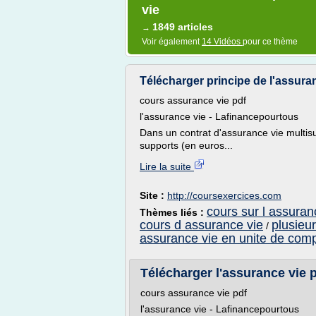
vie
1849 articles
→
Voir également
14 Vidéos
pour ce thème
Télécharger principe de l'assuran
cours assurance vie pdf
l'assurance vie - Lafinancepourtous
Dans un contrat d'assurance vie multisup
supports (en euros...
Lire la suite
Site :
http://coursexercices.com
cours sur l assuran
Thèmes liés :
cours d assurance vie
plusieu
/
assurance vie en unite de com
Télécharger l'assurance vie p
cours assurance vie pdf
l'assurance vie - Lafinancepourtous