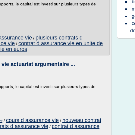
b
ports, le capital est investi sur plusieurs types de
m
g
c
d
assurance vie
plusieurs contrats d
/
ce vie
contrat d assurance vie en unite de
/
vie en euros
ie actuariat argumentaire ...
ports, le capital est investi sur plusieurs types de
cours d assurance vie
nouveau contrat
/
/
df
rats d assurance vie
contrat d assurance
/