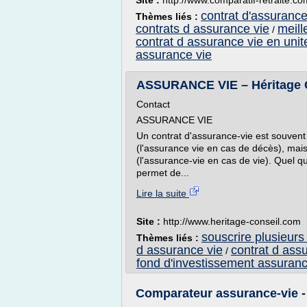
Site :
http://www.comparatif-retraite.co
contrat d'assurance
Thèmes liés :
contrats d assurance vie
meill
/
contrat d assurance vie en uni
assurance vie
ASSURANCE VIE – Héritage 
Contact
ASSURANCE VIE
Un contrat d'assurance-vie est souvent
(l'assurance vie en cas de décès), mais
(l'assurance-vie en cas de vie). Quel q
permet de...
Lire la suite
Site :
http://www.heritage-conseil.com
souscrire plusieurs
Thèmes liés :
d assurance vie
contrat d ass
/
fond d'investissement assuranc
Comparateur assurance-vie -