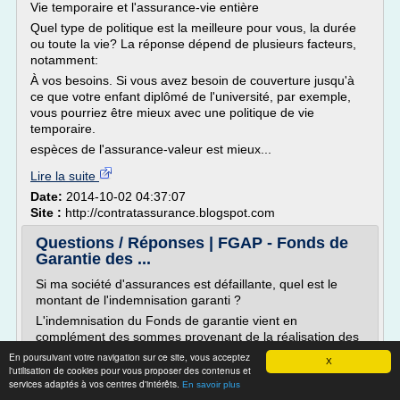
Vie temporaire et l'assurance-vie entière
Quel type de politique est la meilleure pour vous, la durée
ou toute la vie? La réponse dépend de plusieurs facteurs,
notamment:
À vos besoins. Si vous avez besoin de couverture jusqu'à
ce que votre enfant diplômé de l'université, par exemple,
vous pourriez être mieux avec une politique de vie
temporaire.
espèces de l'assurance-valeur est mieux...
Lire la suite
Date:
2014-10-02 04:37:07
Site :
http://contratassurance.blogspot.com
Questions / Réponses | FGAP - Fonds de
Garantie des ...
Si ma société d'assurances est défaillante, quel est le
montant de l'indemnisation garanti ?
L'indemnisation du Fonds de garantie vient en
complément des sommes provenant de la réalisation des
actifs par le liquidateur de la société défaillante.
En poursuivant votre navigation sur ce site, vous acceptez
X
l'utilisation de cookies pour vous proposer des contenus et
Ce montant d'indemnisation garanti par le Fonds de
services adaptés à vos centres d'intérêts.
En savoir plus
garantie est limité à 70 000 euros. Il est relevé à 90 000