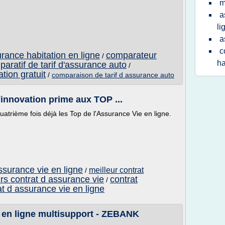
m
a
li
a
c
rance habitation en ligne
comparateur
/
ha
aratif de tarif d'assurance auto
/
tion gratuit
/
comparaison de tarif d assurance auto
l'innovation prime aux TOP ...
quatrième fois déjà les Top de l'Assurance Vie en ligne.
assurance vie en ligne
meilleur contrat
/
rs contrat d assurance vie
contrat
/
at d assurance vie en ligne
5 en ligne multisupport - ZEBANK