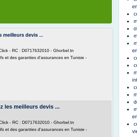
en
c
m
o
meilleurs devis ...
m
m
ick - RC : D0717632010 - Ghorbel.tn
en
ifs et des garanties d'assurances en Tunisie -
c
c
m
in
c
m
d
les meilleurs devis ...
m
en
ick - RC : D0717632010 - Ghorbel.tn
c
ifs et des garanties d'assurances en Tunisie -
vi