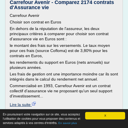
Carrefour Avenir - Comparez 2174 contrats
d'Assurance vie
Carrefour Avenir
Choisir son contrat en Euros
En dehors de la réputation de l'assureur, les deux
principaux critères à comparer pour choisir son contrat
d'assurance vie en Euros sont :
le montant des frais sur les versements. Le taux moyen
pour ces frais (source Cofloma) est de 3,80% pour les
contrats en Euros,
les rendements du support en Euros (nets annuels) sur
plusieurs années.
Les frais de gestion ont une importance moindre car ils sont
intégrés dans le calcul du rendement net annuel.
Commercialisé en 1993, Carrefour Avenir est un contrat
collectif d'assurance vie ne proposant qu'un seul support
d'investissement...
Lire la suite
En poursuivant votre navigation sur ce site, vous acceptez
Site :
http://www.cofloma.fr
X
l'utilisation de cookies pour vous proposer des contenus et
services adaptés à vos centres d'intérêts.
En savoir plus
Assurances-vie temporaire 30 ans -