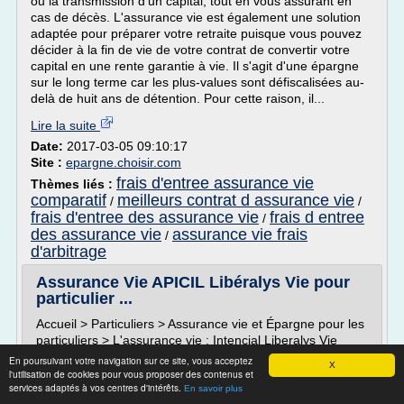
ou la transmission d'un capital, tout en vous assurant en
cas de décès. L'assurance vie est également une solution
adaptée pour préparer votre retraite puisque vous pouvez
décider à la fin de vie de votre contrat de convertir votre
capital en une rente garantie à vie. Il s'agit d'une épargne
sur le long terme car les plus-values sont défiscalisées au-
delà de huit ans de détention. Pour cette raison, il...
Lire la suite
Date:
2017-03-05 09:10:17
Site :
epargne.choisir.com
frais d'entree assurance vie
Thèmes liés :
comparatif
meilleurs contrat d assurance vie
/
/
frais d'entree des assurance vie
frais d entree
/
des assurance vie
assurance vie frais
/
d'arbitrage
Assurance Vie APICIL Libéralys Vie pour
particulier ...
Accueil > Particuliers > Assurance vie et Épargne pour les
particuliers > L'assurance vie : Intencial Liberalys Vie
En poursuivant votre navigation sur ce site, vous acceptez
L'assurance vie : Intencial Liberalys Vie
X
l'utilisation de cookies pour vous proposer des contenus et
La Mutuelle Intégrance a choisi Intencial Liberalys Vie, un
services adaptés à vos centres d'intérêts.
En savoir plus
contrat individuel d'assurance sur la vie multi-supports