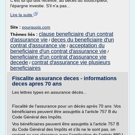
C'est lui qui doit recevoir, au décès du souscripteur,
l'épargne investie. S'il n'a pas...
Lire la suite
Site :
pourquois.com
clause beneficiaire d'un contrat
Thèmes liés :
d'assurance vie
deces du beneficiaire d'un
/
contrat d'assurance vie
acceptation du
/
beneficiaire d'un contrat d'assurance vie
/
beneficiaire d'un contrat d'assurance vie
decede
contrat d'assurance vie plusieurs
/
beneficiaires
Fiscalite assurance deces - informations
deces apres 70 ans
Les lettres types en assurance décès...
Fiscalité de l'assurance pour un décès après 70 ans :Vos
bénéficiaires peuvent être assujettis à l'article 757 B du
Code Général des Impôts.
Vos bénéficiaires peuvent être assujettis à l'article 757 B
du Code Général des Impôts et s'ils ne le sont pas, on
revient au cas classique avec l'application de l'article 990 I