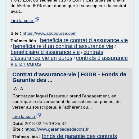
7 849 EUR ou seulement 1570 EUR ? Les droits seront-ils
de 55% ou 60% étant donné que le souscripteur du contrat
avait...
Lire la suite
Site :
https://www.abcbourse.com
beneficiaire contrat d assurance vie
Thèmes liés :
beneficiaire d un contrat d assurance vie
/
/
beneficiaire d assurance vie
contrats
/
d'assurance vie en euros
contrats d assurance
/
vie en euros
Contrat d’assurance-vie | FGDR - Fonds de
Garantie des ...
-A +A
Contrat par lequel l'assureur prend l'engagement, en
contrepartie du versement de cotisations ou primes, de
verser au souscripteur, à l'adhérent ou...
Lire la suite
Date:
2018-02-16 19:35:37
Site :
https://www.garantiedesdepots.fr
fonds de garantie des contrats
Thèmes liés :