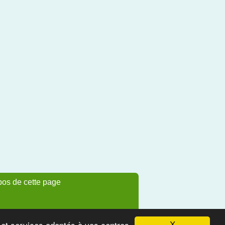
pos de cette page
s et services adaptés à vos centres
X