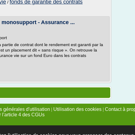
vie
fonds de garantie des contrats
/
 monosupport - Assurance ...
port
 partie de contrat dont le rendement est garanti par la
st un placement dit « sans risque ». On retrouve la
surance vie sur un fond Euro dans les contrats
 générales d'utilisation
|
Utilisation des cookies
|
Contact à pro
r l'article 4 des CGUs
tez l'utilisation de cookies pour vous proposer des contenu