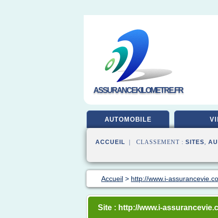
ASSURANCEKILOMETRE.FR
AUTOMOBILE
VI
ACCUEIL
| CLASSEMENT :
SITES
,
AU
Accueil
>
http://www.i-assurancevie.c
Site : http://www.i-assurancevie