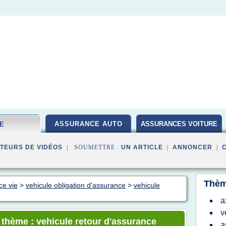
ASSURANCE AUTO
ASSURANCES VOITURE
IE
TEURS DE VIDÉOS
| SOUMETTRE :
UN ARTICLE
|
ANNONCER
|
Thèm
ce vie
>
vehicule obligation d'assurance
>
vehicule
a
v
e thème : vehicule retour d'assurance
a