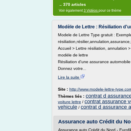
370 articles
→
Voir également
3 Vidéos
pour ce thème
Modèle de Lettre : Résiliation d
Modele de Lettre Type gratuit : Exempl
résiliation,résilier,annulation,assuranc
Accueil > Lettre résiliation, annulation
modèle de lettre
Résiliation d'une assurance automobile
Donnez votre...
Lire la suite
Site :
http://www.modele-lettre-type.co
contrat d assurance
Thèmes liés :
contrat assurance vo
voiture lettre
/
vehicule
contrat d assurance 
/
Assurance auto Crédit du No
Assurance auto Crédit du Nord - Eurofi