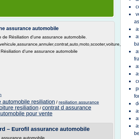
c
v
a
'une assurance automobile
a
a
e de Résiliation d'une assurance automobile.
ba
e,vehicule,assurance,annuler,contrat,auto,moto,scooter,voiture,véhicule,
 > Résiliation d'une assurance automobile
a
fr
a
a
c
p
m
fo
 automobile resiliation
/
resiliation assurance
d
iture resiliation
contrat d assurance
/
a
automobile pour vente
a
a
rd – Eurofil assurance automobile
be
l assurance automobile