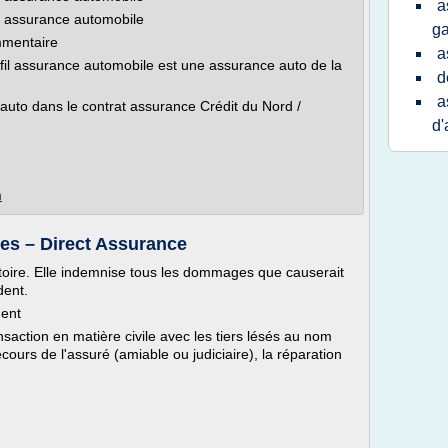
a
l assurance automobile
g
mmentaire
a
fil assurance automobile est une assurance auto de la
d
a
 auto dans le contrat assurance Crédit du Nord /
d'
m
es – Direct Assurance
toire. Elle indemnise tous les dommages que causerait
dent.
dent
saction en matière civile avec les tiers lésés au nom
recours de l'assuré (amiable ou judiciaire), la réparation