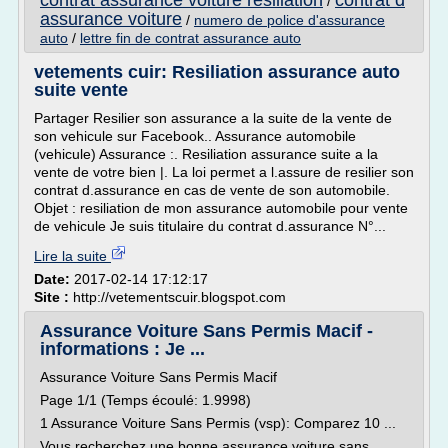
contrat assurance voiture resiliation
contrat d
/
assurance voiture
/
numero de police d'assurance
auto
/
lettre fin de contrat assurance auto
vetements cuir: Resiliation assurance auto
suite vente
Partager Resilier son assurance a la suite de la vente de
son vehicule sur Facebook.. Assurance automobile
(vehicule) Assurance :. Resiliation assurance suite a la
vente de votre bien |. La loi permet a l.assure de resilier son
contrat d.assurance en cas de vente de son automobile.
Objet : resiliation de mon assurance automobile pour vente
de vehicule Je suis titulaire du contrat d.assurance N°...
Lire la suite
Date:
2017-02-14 17:12:17
Site :
http://vetementscuir.blogspot.com
Assurance Voiture Sans Permis Macif -
informations : Je ...
Assurance Voiture Sans Permis Macif
Page 1/1 (Temps écoulé: 1.9998)
1 Assurance Voiture Sans Permis (vsp): Comparez 10 ...
Vous recherchez une bonne assurance voiture sans