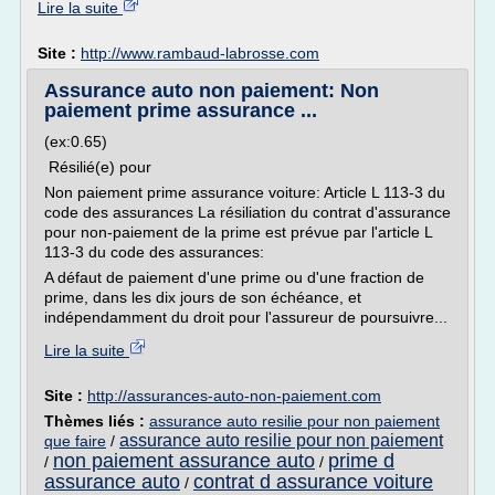
Lire la suite
Site :
http://www.rambaud-labrosse.com
Assurance auto non paiement: Non
paiement prime assurance ...
(ex:0.65)
Résilié(e) pour
Non paiement prime assurance voiture: Article L 113-3 du
code des assurances La résiliation du contrat d'assurance
pour non-paiement de la prime est prévue par l'article L
113-3 du code des assurances:
A défaut de paiement d'une prime ou d'une fraction de
prime, dans les dix jours de son échéance, et
indépendamment du droit pour l'assureur de poursuivre...
Lire la suite
Site :
http://assurances-auto-non-paiement.com
Thèmes liés :
assurance auto resilie pour non paiement
assurance auto resilie pour non paiement
que faire
/
non paiement assurance auto
prime d
/
/
assurance auto
contrat d assurance voiture
/