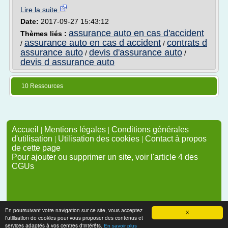
Lire la suite
Date:
2017-09-27 15:43:12
assurance auto en cas d'accident
Thèmes liés :
assurance auto en cas d accident
contrats d
/
/
assurance auto
devis d'assurance auto
/
/
devis d assurance auto
10 Ressources
Accueil
|
Mentions légales
|
Conditions générales
d'utilisation
|
Utilisation des cookies
|
Contact à propos
de cette page
Pour ajouter ou supprimer un site, voir l'article 4 des
CGUs
En poursuivant votre navigation sur ce site, vous acceptez
X
l'utilisation de cookies pour vous proposer des contenus et
services adaptés à vos centres d'intérêts.
En savoir plus