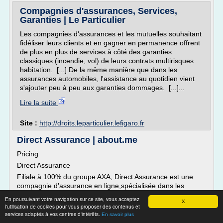
Compagnies d'assurances, Services,
Garanties | Le Particulier
Les compagnies d'assurances et les mutuelles souhaitant
fidéliser leurs clients et en gagner en permanence offrent
de plus en plus de services à côté des garanties
classiques (incendie, vol) de leurs contrats multirisques
habitation. [...] De la même manière que dans les
assurances automobiles, l'assistance au quotidien vient
s'ajouter peu à peu aux garanties dommages. [...]...
Lire la suite
Site :
http://droits.leparticulier.lefigaro.fr
Direct Assurance | about.me
Pricing
Direct Assurance
Filiale à 100% du groupe AXA, Direct Assurance est une
compagnie d'assurance en ligne,spécialisée dans les
contrats pour l'auto, la moto et l'habitation.
En poursuivant votre navigation sur ce site, vous acceptez
X
Avec ses 1 280 collaborateurs dont 950 conseillers
l'utilisation de cookies pour vous proposer des contenus et
services adaptés à vos centres d'intérêts.
clientèles,joignables par téléphone du lundi au vendredi, de
En savoir plus