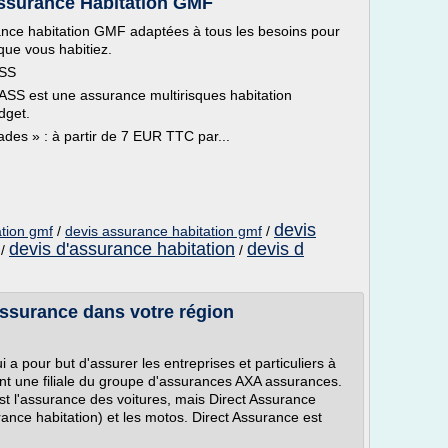
assurance Habitation GMF
ance habitation GMF adaptées à tous les besoins pour
que vous habitiez.
ASS
SS est une assurance multirisques habitation
dget.
des » : à partir de 7 EUR TTC par...
devis
ation gmf
/
devis assurance habitation gmf
/
devis d'assurance habitation
devis d
/
/
Assurance dans votre région
a pour but d'assurer les entreprises et particuliers à
ent une filiale du groupe d'assurances AXA assurances.
st l'assurance des voitures, mais Direct Assurance
nce habitation) et les motos. Direct Assurance est