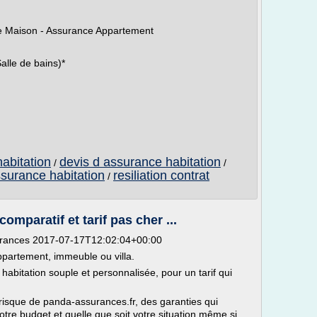
ce Maison - Assurance Appartement
alle de bains)*
abitation
devis d assurance habitation
/
/
ssurance habitation
resiliation contrat
/
omparatif et tarif pas cher ...
urances 2017-07-17T12:02:04+00:00
ppartement, immeuble ou villa.
abitation souple et personnalisée, pour un tarif qui
irisque de panda-assurances.fr, des garanties qui
votre budget et quelle que soit votre situation même si