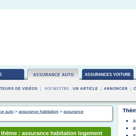
E
ASSURANCES VOITURE
ASSURANCE AUTO
TEURS DE VIDÉOS
| SOUMETTRE :
UN ARTICLE
|
ANNONCER
|
Thèm
ce auto
>
assurance habitation
>
assurance
a
a
e thème : assurance habitation logement
a