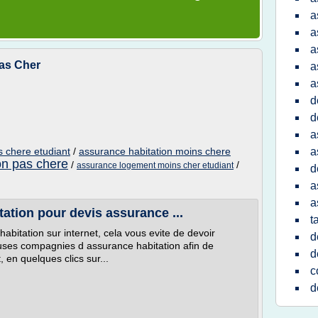
a
a
a
Pas Cher
a
a
d
d
a
s chere etudiant
/
assurance habitation moins chere
a
on pas chere
/
/
assurance logement moins cher etudiant
d
a
a
ation pour devis assurance ...
t
abitation sur internet, cela vous evite de devoir
d
ses compagnies d assurance habitation afin de
d
 en quelques clics sur...
c
d