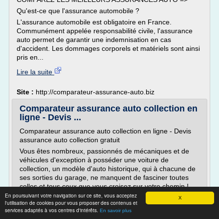
Qu'est-ce que l'assurance automobile ?
L'assurance automobile est obligatoire en France.
Communément appelée responsabilité civile, l'assurance
auto permet de garantir une indemnisation en cas
d'accident. Les dommages corporels et matériels sont ainsi
pris en...
Lire la suite
Site :
http://comparateur-assurance-auto.biz
Comparateur assurance auto collection en
ligne - Devis ...
Comparateur assurance auto collection en ligne - Devis
assurance auto collection gratuit
Vous êtes nombreux, passionnés de mécaniques et de
véhicules d'exception à posséder une voiture de
collection, un modèle d'auto historique, qui à chacune de
ses sorties du garage, ne manquent de fasciner toutes
celles et tous ceux que vous croisez sur votre chemin !
Bien qu'il ne s'agisse pas d'un...
En poursuivant votre navigation sur ce site, vous acceptez
X
l'utilisation de cookies pour vous proposer des contenus et
Lire la suite
services adaptés à vos centres d'intérêts.
En savoir plus