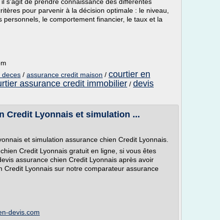
 il s'agit de prendre connaissance des différentes
critères pour parvenir à la décision optimale : le niveau,
 personnels, le comportement financier, le taux et la
om
courtier en
n deces
/
assurance credit maison
/
rtier assurance credit immobilier
devis
/
Credit Lyonnais et simulation ...
onnais et simulation assurance chien Credit Lyonnais.
ien Credit Lyonnais gratuit en ligne, si vous êtes
evis assurance chien Credit Lyonnais après avoir
en Credit Lyonnais sur notre comparateur assurance
en-devis.com