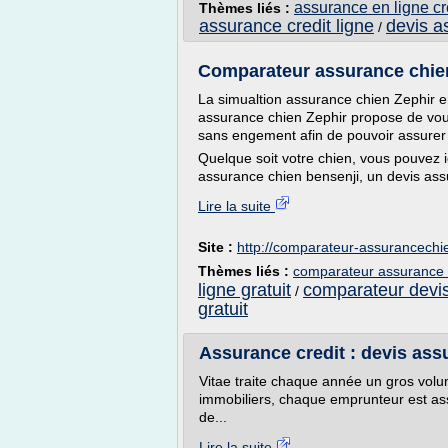
assurance en ligne cr
Thèmes liés :
assurance credit ligne
devis a
/
Comparateur assurance chien 
La simualtion assurance chien Zephir en
assurance chien Zephir propose de vous 
sans engement afin de pouvoir assurer 
Quelque soit votre chien, vous pouvez 
assurance chien bensenji, un devis ass
Lire la suite
Site :
http://comparateur-assurancechi
Thèmes liés :
comparateur assurance 
ligne gratuit
comparateur devi
/
gratuit
Assurance credit : devis assu
Vitae traite chaque année un gros volu
immobiliers, chaque emprunteur est as
de...
Lire la suite