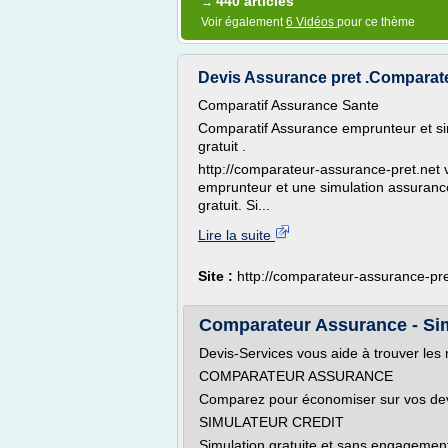
440 articles
→
Voir également
6 Vidéos
pour ce thème
Devis Assurance pret .Comparate
Comparatif Assurance Sante
Comparatif Assurance emprunteur et si
gratuit .
http://comparateur-assurance-pret.net 
emprunteur et une simulation assurance
gratuit. Si...
Lire la suite
Site :
http://comparateur-assurance-pre
Comparateur Assurance - Simu
Devis-Services vous aide à trouver les 
COMPARATEUR ASSURANCE
Comparez pour économiser sur vos devis
SIMULATEUR CREDIT
Simulation gratuite et sans engagement !