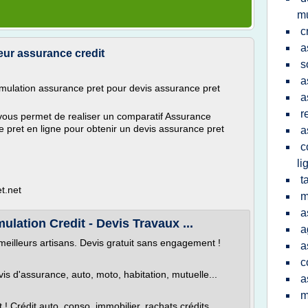
mu
c
a
ur assurance credit
s
a
mulation assurance pret pour devis assurance pret
a
r
vous permet de realiser un comparatif Assurance
 pret en ligne pour obtenir un devis assurance pret
a
c
li
t
t.net
m
a
lation Credit - Devis Travaux ...
a
meilleurs artisans. Devis gratuit sans engagement !
a
c
 d'assurance, auto, moto, habitation, mutuelle...
a
m
 Crédit auto, conso, immobilier, rachats crédits...