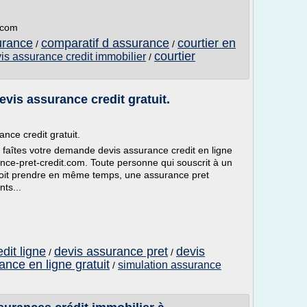
.com
urance
comparatif d assurance
courtier en
/
/
courtier
is assurance credit immobilier
/
vis assurance credit gratuit.
nce credit gratuit.
 faîtes votre demande devis assurance credit en ligne
rance-pret-credit.com. Toute personne qui souscrit à un
doit prendre en même temps, une assurance pret
nts...
dit ligne
devis assurance pret
devis
/
/
ance en ligne gratuit
simulation assurance
/